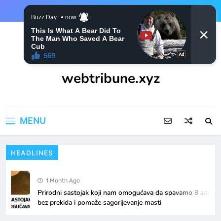
Skip
to
content
webtribune.xyz
MENU
HEADLINES
1 Month Ago
Prirodni sastojak koji nam omogućava da spavamo 8 sati
bez prekida i pomaže sagorijevanje masti