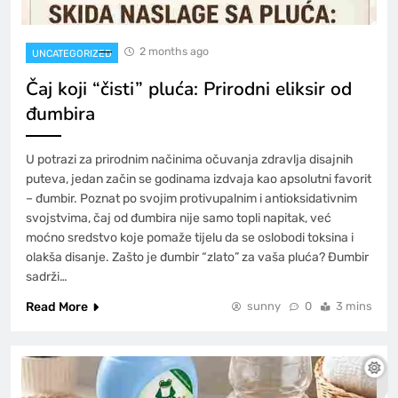
2 months ago
UNCATEGORIZED
Čaj koji “čisti” pluća: Prirodni eliksir od
đumbira
U potrazi za prirodnim načinima očuvanja zdravlja disajnih
puteva, jedan začin se godinama izdvaja kao apsolutni favorit
– đumbir. Poznat po svojim protivupalnim i antioksidativnim
svojstvima, čaj od đumbira nije samo topli napitak, već
moćno sredstvo koje pomaže tijelu da se oslobodi toksina i
olakša disanje. Zašto je đumbir “zlato” za vaša pluća? Đumbir
sadrži…
Read More
sunny
0
3 mins