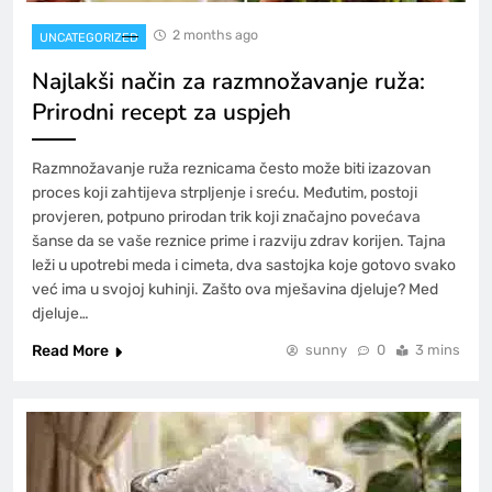
2 months ago
UNCATEGORIZED
Najlakši način za razmnožavanje ruža:
Prirodni recept za uspjeh
Razmnožavanje ruža reznicama često može biti izazovan
proces koji zahtijeva strpljenje i sreću. Međutim, postoji
provjeren, potpuno prirodan trik koji značajno povećava
šanse da se vaše reznice prime i razviju zdrav korijen. Tajna
leži u upotrebi meda i cimeta, dva sastojka koje gotovo svako
već ima u svojoj kuhinji. Zašto ova mješavina djeluje? Med
djeluje…
Read More
sunny
0
3 mins