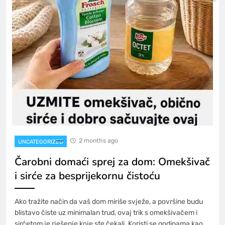
2 months ago
UNCATEGORIZED
Čarobni domaći sprej za dom: Omekšivač
i sirće za besprijekornu čistoću
Ako tražite način da vaš dom miriše svježe, a površine budu
blistavo čiste uz minimalan trud, ovaj trik s omekšivačem i
sirćetom je rješenje koje ste čekali. Koristi se godinama kao