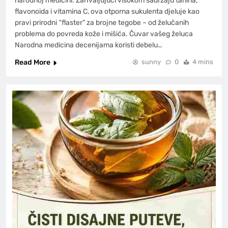
narodnoj medicini. Zahvaljujući visokom sadržaju tanina,
flavonoida i vitamina C, ova otporna sukulenta djeluje kao
pravi prirodni “flaster” za brojne tegobe – od želučanih
problema do povreda kože i mišića. Čuvar vašeg želuca
Narodna medicina decenijama koristi debelu…
Read More
sunny
0
4 mins