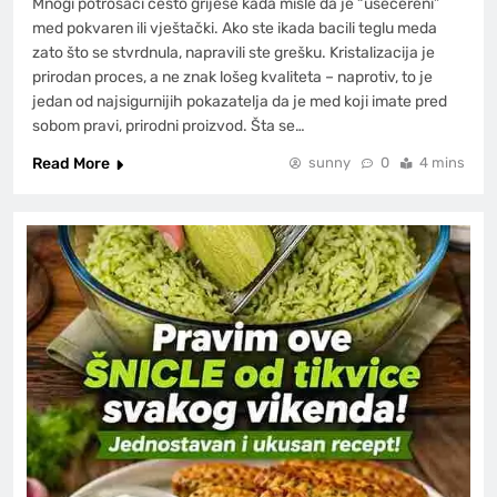
Mnogi potrošači često griješe kada misle da je “ušećereni”
med pokvaren ili vještački. Ako ste ikada bacili teglu meda
zato što se stvrdnula, napravili ste grešku. Kristalizacija je
prirodan proces, a ne znak lošeg kvaliteta – naprotiv, to je
jedan od najsigurnijih pokazatelja da je med koji imate pred
sobom pravi, prirodni proizvod. Šta se…
Read More
sunny
0
4 mins