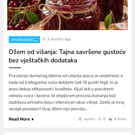
2 months ago
UNCATEGORIZED
Džem od višanja: Tajna savršene gustoće
bez vještačkih dodataka
Pravljenje domaćeg džema od višanja prava je umjetnost, a
kada od 6 kilograma voća dobijete čak 10 punih tegli, to je
pravi dokaz efikasnosti i kvaliteta. Ključ leži u pravilnom
odnosu voća i šećera, te strpljivom procesu kuhanja koji
zadržava prirodnu boju i intenzivan ukus višnje. Zašto je ovaj
recept poseban? Ovaj džem nije previše…
Read More
sunny
0
4 mins