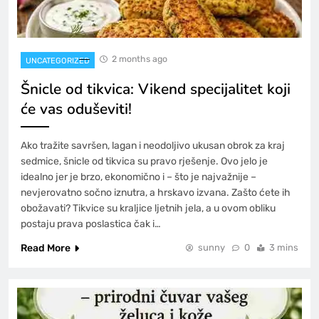
2 months ago
UNCATEGORIZED
Šnicle od tikvica: Vikend specijalitet koji
će vas oduševiti!
Ako tražite savršen, lagan i neodoljivo ukusan obrok za kraj
sedmice, šnicle od tikvica su pravo rješenje. Ovo jelo je
idealno jer je brzo, ekonomično i – što je najvažnije –
nevjerovatno sočno iznutra, a hrskavo izvana. Zašto ćete ih
obožavati? Tikvice su kraljice ljetnih jela, a u ovom obliku
postaju prava poslastica čak i…
Read More
sunny
0
3 mins