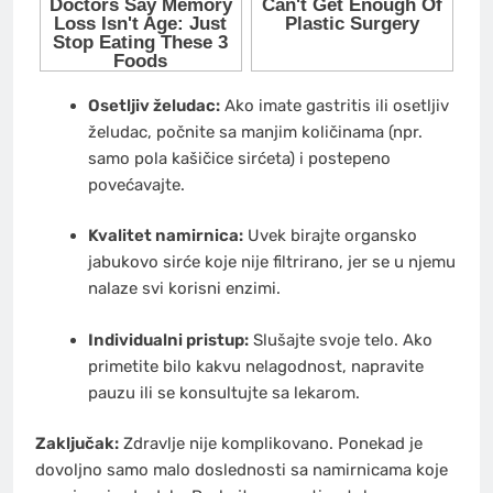
Osetljiv želudac:
Ako imate gastritis ili osetljiv
želudac, počnite sa manjim količinama (npr.
samo pola kašičice sirćeta) i postepeno
povećavajte.
Kvalitet namirnica:
Uvek birajte organsko
jabukovo sirće koje nije filtrirano, jer se u njemu
nalaze svi korisni enzimi.
Individualni pristup:
Slušajte svoje telo. Ako
primetite bilo kakvu nelagodnost, napravite
pauzu ili se konsultujte sa lekarom.
Zaključak:
Zdravlje nije komplikovano. Ponekad je
dovoljno samo malo doslednosti sa namirnicama koje