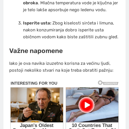
obroka
. Mlačna temperatura vode je ključna jer
je telo lakše apsorbuje nego ledenu vodu.
Isperite usta:
Zbog kiselosti sirćeta i limuna,
nakon konzumiranja dobro isperite usta
običnom vodom kako biste zaštitili zubnu gleđ.
Važne napomene
Iako je ova navika izuzetno korisna za većinu ljudi,
postoji nekoliko stvari na koje treba obratiti pažnju: