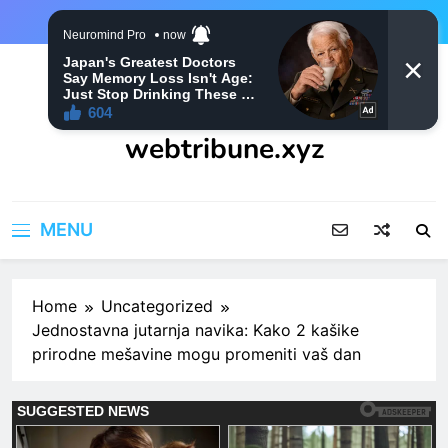
Skip
to
content
webtribune.xyz
MENU
Home
Uncategorized
Jednostavna jutarnja navika: Kako 2 kašike
prirodne mešavine mogu promeniti vaš dan