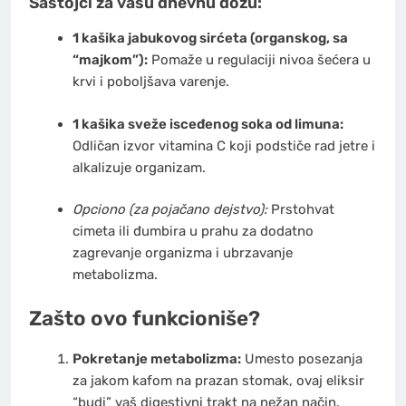
Sastojci za vašu dnevnu dozu:
1 kašika jabukovog sirćeta (organskog, sa
“majkom”):
Pomaže u regulaciji nivoa šećera u
krvi i poboljšava varenje.
1 kašika sveže isceđenog soka od limuna:
Odličan izvor vitamina C koji podstiče rad jetre i
alkalizuje organizam.
Opciono (za pojačano dejstvo):
Prstohvat
cimeta ili đumbira u prahu za dodatno
zagrevanje organizma i ubrzavanje
metabolizma.
Zašto ovo funkcioniše?
Pokretanje metabolizma:
Umesto posezanja
za jakom kafom na prazan stomak, ovaj eliksir
“budi” vaš digestivni trakt na nežan način.