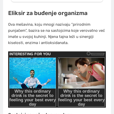
Eliksir za buđenje organizma
Ova mešavina, koju mnogi nazivaju “prirodnim
punjačem”, bazira se na sastojcima koje verovatno već
imate u svojoj kuhinji. Njena tajna leži u sinergiji
kiselosti, enzima i antioksidanata.