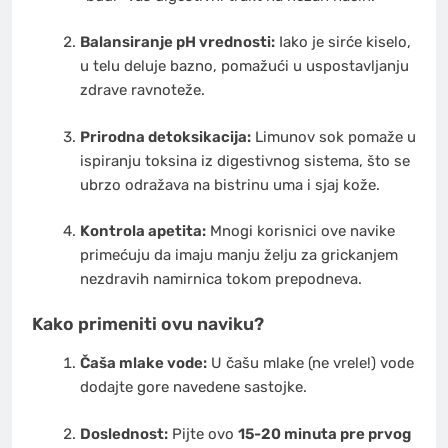
Balansiranje pH vrednosti:
Iako je sirće kiselo,
u telu deluje bazno, pomažući u uspostavljanju
zdrave ravnoteže.
Prirodna detoksikacija:
Limunov sok pomaže u
ispiranju toksina iz digestivnog sistema, što se
ubrzo odražava na bistrinu uma i sjaj kože.
Kontrola apetita:
Mnogi korisnici ove navike
primećuju da imaju manju želju za grickanjem
nezdravih namirnica tokom prepodneva.
Kako primeniti ovu naviku?
Čaša mlake vode:
U čašu mlake (ne vrele!) vode
dodajte gore navedene sastojke.
Doslednost:
Pijte ovo
15-20 minuta pre prvog