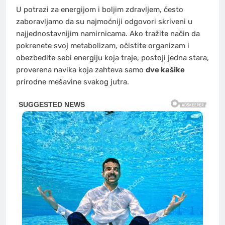
U potrazi za energijom i boljim zdravljem, često
zaboravljamo da su najmoćniji odgovori skriveni u
najjednostavnijim namirnicama. Ako tražite način da
pokrenete svoj metabolizam, očistite organizam i
obezbedite sebi energiju koja traje, postoji jedna stara,
proverena navika koja zahteva samo
dve kašike
prirodne mešavine svakog jutra.