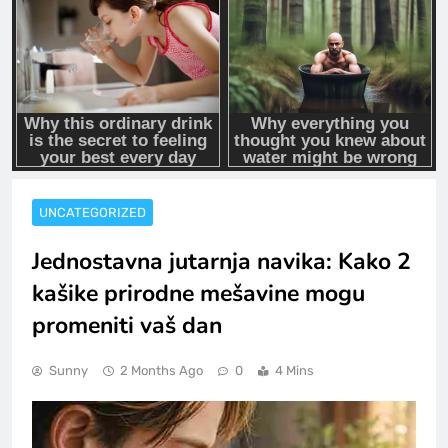
UNCATEGORIZED
Jednostavna jutarnja navika: Kako 2
kašike prirodne mešavine mogu
promeniti vaš dan
Sunny
2 Months Ago
0
4 Mins