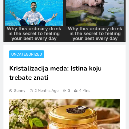
UNCATEGORIZED
Kristalizacija meda: Istina koju
trebate znati
Sunny
2 Months Ago
0
4 Mins