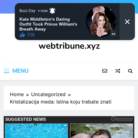
Skip
to
content
webtribune.xyz
MENU
Home
Uncategorized
Kristalizacija meda: Istina koju trebate znati