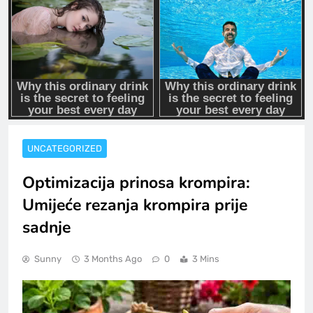
UNCATEGORIZED
Optimizacija prinosa krompira:
Umijeće rezanja krompira prije
sadnje
Sunny
3 Months Ago
0
3 Mins