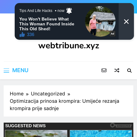
Skip
to
content
webtribune.xyz
MENU
Home
Uncategorized
Optimizacija prinosa krompira: Umijeće rezanja
krompira prije sadnje