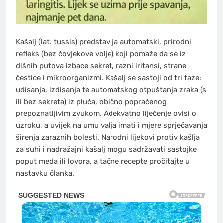
Kašalj (lat. tussis) predstavlja automatski, prirodni
refleks (bez čovjekove volje) koji pomaže da se iz
dišnih putova izbace sekret, razni iritansi, strane
čestice i mikroorganizmi. Kašalj se sastoji od tri faze:
udisanja, izdisanja te automatskog otpuštanja zraka (s
ili bez sekreta) iz pluća, obično popraćenog
prepoznatljivim zvukom. Adekvatno liječenje ovisi o
uzroku, a uvijek na umu valja imati i mjere sprječavanja
širenja zaraznih bolesti. Narodni lijekovi protiv kašlja
za suhi i nadražajni kašalj mogu sadržavati sastojke
poput meda ili lovora, a tačne recepte pročitajte u
nastavku članka.