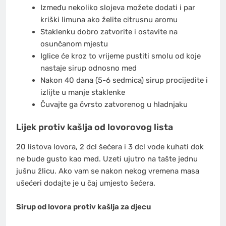
Između nekoliko slojeva možete dodati i par
kriški limuna ako želite citrusnu aromu
Staklenku dobro zatvorite i ostavite na
osunčanom mjestu
Iglice će kroz to vrijeme pustiti smolu od koje
nastaje sirup odnosno med
Nakon 40 dana (5-6 sedmica) sirup procijedite i
izlijte u manje staklenke
Čuvajte ga čvrsto zatvorenog u hladnjaku
Lijek protiv kašlja od lovorovog lista
20 listova lovora, 2 dcl šećera i 3 dcl vode kuhati dok
ne bude gusto kao med. Uzeti ujutro na tašte jednu
jušnu žlicu. Ako vam se nakon nekog vremena masa
ušećeri dodajte je u čaj umjesto šećera.
Sirup od lovora protiv kašlja za djecu