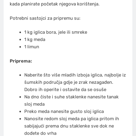
kada planirate početak njegova korištenja.
Potrebni sastojci za pripremu su:
1 kg iglica bora, jele ili smreke
1 kg meda
1 limun
Priprema:
Naberite što više mladih izboja iglica, najbolje iz
šumskih područja gdje je zrak nezagađen.
Dobro ih operite i ostavite da se osuše
Na dno čiste i suhe staklenke nanesite tanak
sloj meda
Preko meda nanesite gusto sloj iglica
Nanosite redom sloj meda pa iglica pritom ih
sabijajući prema dnu staklenke sve dok ne
dođete do vrha