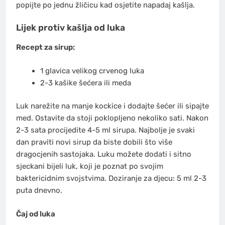
popijte po jednu žličicu kad osjetite napadaj kašlja.
Lijek protiv kašlja od luka
Recept za sirup:
1 glavica velikog crvenog luka
2-3 kašike šećera ili meda
Luk narežite na manje kockice i dodajte šećer ili sipajte
med. Ostavite da stoji poklopljeno nekoliko sati. Nakon
2-3 sata procijedite 4-5 ml sirupa. Najbolje je svaki
dan praviti novi sirup da biste dobili što više
dragocjenih sastojaka. Luku možete dodati i sitno
sjeckani bijeli luk, koji je poznat po svojim
baktericidnim svojstvima. Doziranje za djecu: 5 ml 2-3
puta dnevno.
Čaj od luka