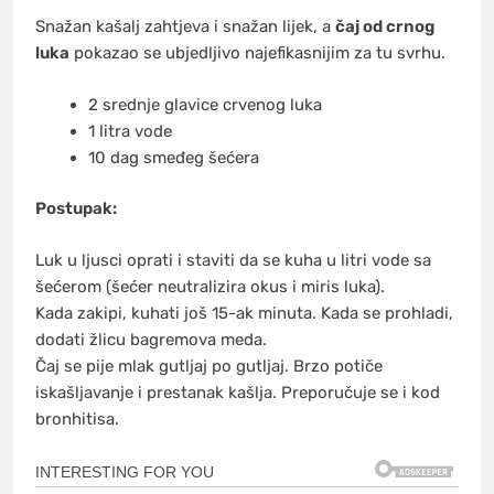
Snažan kašalj zahtjeva i snažan lijek, a
čaj od crnog
luka
pokazao se ubjedljivo najefikasnijim za tu svrhu.
2 srednje glavice crvenog luka
1 litra vode
10 dag smeđeg šećera
Postupak:
Luk u ljusci oprati i staviti da se kuha u litri vode sa
šećerom (šećer neutralizira okus i miris luka).
Kada zakipi, kuhati još 15-ak minuta. Kada se prohladi,
dodati žlicu bagremova meda.
Čaj se pije mlak gutljaj po gutljaj. Brzo potiče
iskašljavanje i prestanak kašlja. Preporučuje se i kod
bronhitisa.