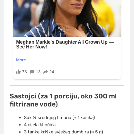
Sastojci (za 1 porciju, oko 300 ml
filtrirane vode)
Sok ½ srednjeg limuna (≈ 1 kašika)
4 cijela klinčića
3 tanke kriške svježeg đumbira (≈ 5 g)