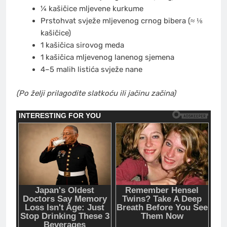
¼ kašičice mljevene kurkume
Prstohvat svježe mljevenog crnog bibera (≈ ⅛
kašičice)
1 kašičica sirovog meda
1 kašičica mljevenog lanenog sjemena
4–5 malih listića svježe nane
(Po želji prilagodite slatkoću ili jačinu začina)