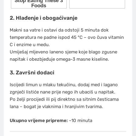
2. Hlađenje i obogaćivanje
Makni sa vatre i ostavi da odstoji 5 minuta dok
temperatura ne padne ispod 45 °C – ovo čuva vitamin
C i enzime u medu.
Umiješaj mljeveno laneno sjeme koje blago zgusne
napitak i obezbjeđuje omega-3 masne kiseline.
3. Završni dodaci
Iscijedi limun u mlaku tekućinu, dodaj med i lagano
zgnječi listiće nane prije nego ih ubaciš u napitak.
Po želji procijedi ili pij direktno sa sitnim česticama
lana – bogat je vlaknima i hranjivim tvarima.
Ukupno vrijeme pripreme:
~10 minuta