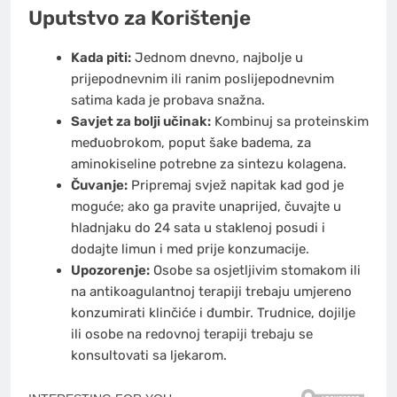
Uputstvo za Korištenje
Kada piti:
Jednom dnevno, najbolje u
prijepodnevnim ili ranim poslijepodnevnim
satima kada je probava snažna.
Savjet za bolji učinak:
Kombinuj sa proteinskim
međuobrokom, poput šake badema, za
aminokiseline potrebne za sintezu kolagena.
Čuvanje:
Pripremaj svjež napitak kad god je
moguće; ako ga pravite unaprijed, čuvajte u
hladnjaku do 24 sata u staklenoj posudi i
dodajte limun i med prije konzumacije.
Upozorenje:
Osobe sa osjetljivim stomakom ili
na antikoagulantnoj terapiji trebaju umjereno
konzumirati klinčiće i đumbir. Trudnice, dojilje
ili osobe na redovnoj terapiji trebaju se
konsultovati sa ljekarom.