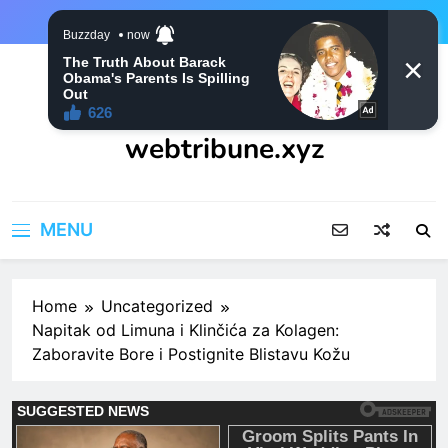
Skip
to
content
webtribune.xyz
MENU
Home
Uncategorized
Napitak od Limuna i Klinčića za Kolagen:
Zaboravite Bore i Postignite Blistavu Kožu