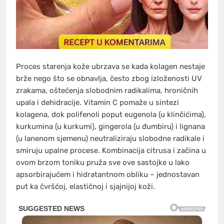
Proces starenja kože ubrzava se kada kolagen nestaje
brže nego što se obnavlja, često zbog izloženosti UV
zrakama, oštećenja slobodnim radikalima, hroničnih
upala i dehidracije. Vitamin C pomaže u sintezi
kolagena, dok polifenoli poput eugenola (u klinčićima),
kurkumina (u kurkumi), gingerola (u đumbiru) i lignana
(u lanenom sjemenu) neutraliziraju slobodne radikale i
smiruju upalne procese. Kombinacija citrusa i začina u
ovom brzom toniku pruža sve ove sastojke u lako
apsorbirajućem i hidratantnom obliku – jednostavan
put ka čvršćoj, elastičnoj i sjajnijoj koži.