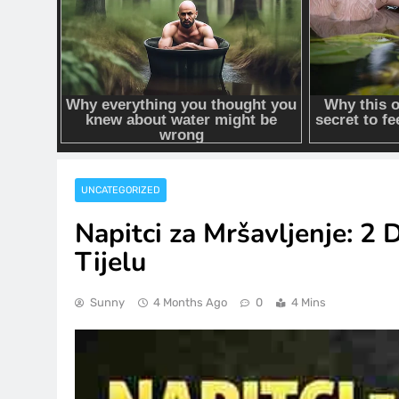
UNCATEGORIZED
Napitci za Mršavljenje: 2
Tijelu
Sunny
4 Months Ago
0
4 Mins