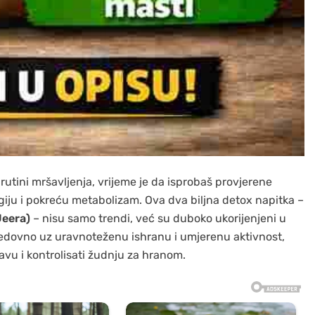
 rutini mršavljenja, vrijeme je da isprobaš provjerene
iju i pokreću metabolizam. Ova dva biljna detox napitka –
eera)
– nisu samo trendi, već su duboko ukorijenjeni u
redovno uz uravnoteženu ishranu i umjerenu aktivnost,
vu i kontrolisati žudnju za hranom.