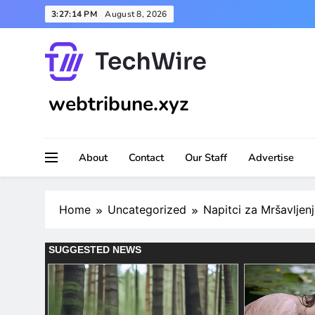
Skip
3:27:15 PM
August 8, 2026
to
content
webtribune.xyz
About
Contact
Our Staff
Advertise
Home
Uncategorized
Napitci za Mršavljen