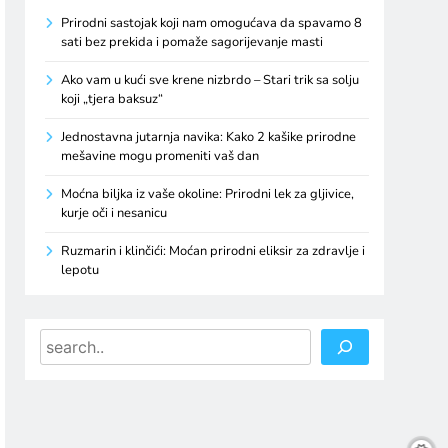
Prirodni sastojak koji nam omogućava da spavamo 8
sati bez prekida i pomaže sagorijevanje masti
Ako vam u kući sve krene nizbrdo – Stari trik sa solju
koji „tjera baksuz“
Jednostavna jutarnja navika: Kako 2 kašike prirodne
mešavine mogu promeniti vaš dan
Moćna biljka iz vaše okoline: Prirodni lek za gljivice,
kurje oči i nesanicu
Ruzmarin i klinčići: Moćan prirodni eliksir za zdravlje i
lepotu
Search