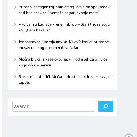
Prirodni sastojak koji nam omogućava da spavamo 8
sati bez prekida i pomaže sagorijevanje masti
Ako vam u kući sve krene nizbrdo – Stari trik sa solju
koji „tjera baksuz“
Jednostavna jutarnja navika: Kako 2 kašike prirodne
mešavine mogu promeniti vaš dan
Moćna biljka iz vaše okoline: Prirodni lek za gljivice,
kurje oči i nesanicu
Ruzmarin i klinčići: Moćan prirodni eliksir za zdravlje i
lepotu
Search