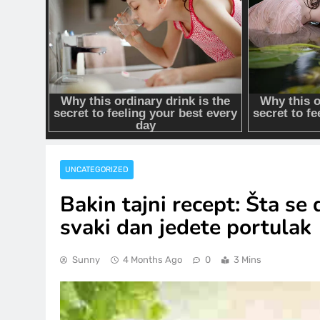
UNCATEGORIZED
Bakin tajni recept: Šta se
svaki dan jedete portulak
Sunny
4 Months Ago
0
3 Mins