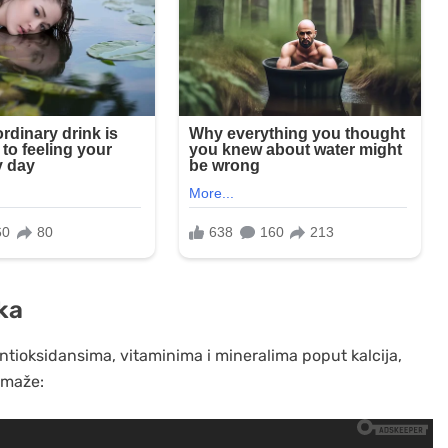
ka
tioksidansima, vitaminima i mineralima poput kalcija,
omaže: