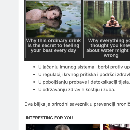
U jačanju imunog sistema i borbi protiv up
U regulaciji krvnog pritiska i podršci zdravl
U poboljšanju probave i detoksikaciji tijela,
U održavanju zdravih kostiju i zuba.
Ova biljka je prirodni saveznik u prevenciji hroni