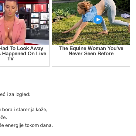
ć i za izgled:
bora i starenja kože,
ože,
više energije tokom dana.