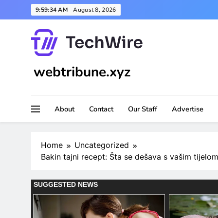
Skip
9:59:36 AM
August 8, 2026
to
content
webtribune.xyz
About
Contact
Our Staff
Advertise
Home
Uncategorized
Bakin tajni recept: Šta se dešava s vašim tijelo