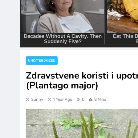
UNCATEGORIZED
Zdravstvene koristi i upot
(Plantago major)
Sunny
1 Year Ago
0
8 Mins