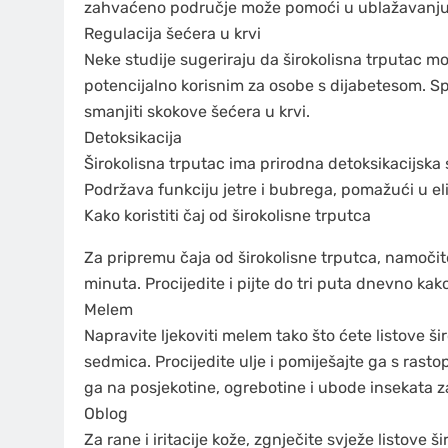
zahvaćeno područje može pomoći u ublažavanju
Regulacija šećera u krvi
Neke studije sugeriraju da širokolisna trputac mož
potencijalno korisnim za osobe s dijabetesom. Spoj
smanjiti skokove šećera u krvi.
Detoksikacija
Širokolisna trputac ima prirodna detoksikacijska 
Podržava funkciju jetre i bubrega, pomažući u eli
Kako koristiti čaj od širokolisne trputca
Za pripremu čaja od širokolisne trputca, namočite
minuta. Procijedite i pijte do tri puta dnevno ka
Melem
Napravite ljekoviti melem tako što ćete listove š
sedmica. Procijedite ulje i pomiješajte ga s rast
ga na posjekotine, ogrebotine i ubode insekata z
Oblog
Za rane i iritacije kože, zgnječite svježe listove 