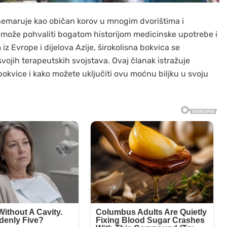
anemaruje kao običan korov u mnogim dvorištima i
 može pohvaliti bogatom historijom medicinske upotrebe i
z Evrope i dijelova Azije, širokolisna bokvica se
svojih terapeutskih svojstava. Ovaj članak istražuje
okvice i kako možete uključiti ovu moćnu biljku u svoju