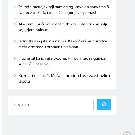
Prirodni sastojak koji nam omogućava da spavamo 8
sati bez prekida i pomaže sagorijevanje masti
Ako vam u kući sve krene nizbrdo – Stari trik sa solju
koji „tjera baksuz“
Jednostavna jutarnja navika: Kako 2 kašike prirodne
mešavine mogu promeniti vaš dan
Moćna biljka iz vaše okoline: Prirodni lek za gljivice,
kurje oči i nesanicu
Ruzmarin i klinčići: Moćan prirodni eliksir za zdravlje i
lepotu
Search