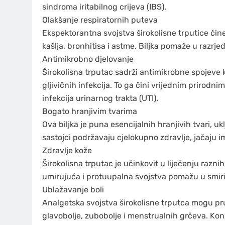
sindroma iritabilnog crijeva (IBS).
Olakšanje respiratornih puteva
Ekspektorantna svojstva širokolisne trputice či
kašlja, bronhitisa i astme. Biljka pomaže u razrje
Antimikrobno djelovanje
Širokolisna trputac sadrži antimikrobne spojeve k
gljivičnih infekcija. To ga čini vrijednim prirodni
infekcija urinarnog trakta (UTI).
Bogato hranjivim tvarima
Ova biljka je puna esencijalnih hranjivih tvari, uklj
sastojci podržavaju cjelokupno zdravlje, jačaju im
Zdravlje kože
Širokolisna trputac je učinkovit u liječenju razni
umirujuća i protuupalna svojstva pomažu u smiriva
Ublažavanje boli
Analgetska svojstva širokolisne trputca mogu pru
glavobolje, zubobolje i menstrualnih grčeva. Kon