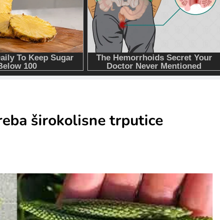
reba širokolisne trputice