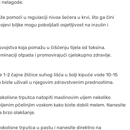
 nelagode.
e pomoći u regulaciji nivoa šećera u krvi, što ga čini
evi biljke mogu poboljšati osjetljivost na inzulin i
svojstva koja pomažu u čišćenju tijela od toksina.
minaciji otpada i promovirajući cjelokupno zdravlje.
 1-2 čajne žličice suhog lišća u šolji kipuće vode 10-15
ko biste uživali u njegovim zdravstvenim prednostima.
irokolisne trputca natopiti maslinovim uljem nekoliko
opljenim pčelinjim voskom kako biste dobili melem. Nanesite
a brzo olakšanje.
širokolisne trputca u pastu i nanesite direktno na