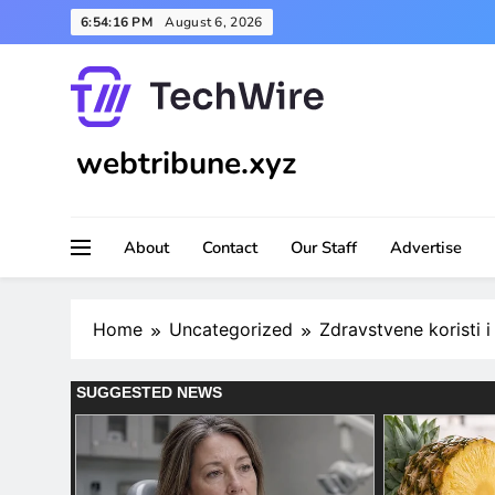
Skip
6:54:18 PM
August 6, 2026
to
content
webtribune.xyz
About
Contact
Our Staff
Advertise
Home
Uncategorized
Zdravstvene koristi i