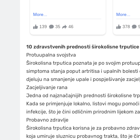
10 zdravstvenih prednosti širokolisne trputice
Protuupalna svojstva
Širokolisna trputica poznata je po svojim protu
simptoma stanja poput artritisa i upalnih bolesti c
djeluju na smanjenje upale i pospješivanje zacjel
Zacjeljivanje rana
Jedna od najznačajnijih prednosti širokolisne tr
Kada se primjenjuje lokalno, listovi mogu pomoći
infekcije, što je čini odličnim prirodnim lijekom 
Probavno zdravlje
Širokolisna trputica korisna je za probavno zdravl
koja umiruje sluznicu probavnog trakta, što je čin