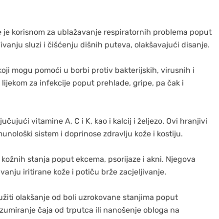
ne je korisnom za ublažavanje respiratornih problema poput
đivanju sluzi i čišćenju dišnih puteva, olakšavajući disanje.
oji mogu pomoći u borbi protiv bakterijskih, virusnih i
m lijekom za infekcije poput prehlade, gripe, pa čak i
učujući vitamine A, C i K, kao i kalcij i željezo. Ovi hranjivi
unološki sistem i doprinose zdravlju kože i kostiju.
h kožnih stanja poput ekcema, psorijaze i akni. Njegova
nju iritirane kože i potiču brže zacjeljivanje.
žiti olakšanje od boli uzrokovane stanjima poput
zumiranje čaja od trputca ili nanošenje obloga na