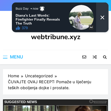
Skip
to
content
webtribune.xyz
MENU
Home
Uncategorized
ČUVAJTE OVAJ RECEPT: Pomaže u liječenju
teških oboljenja dojke i prostate.