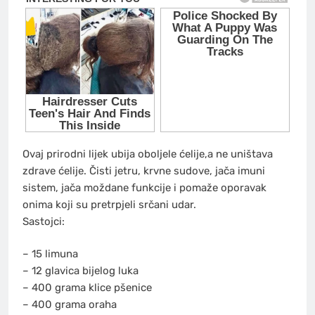
Ovaj prirodni lijek ubija oboljele ćelije,a ne uništava
zdrave ćelije. Čisti jetru, krvne sudove, jača imuni
sistem, jača moždane funkcije i pomaže oporavak
onima koji su pretrpjeli srčani udar.
Sastojci:
– 15 limuna
– 12 glavica bijelog luka
– 400 grama klice pšenice
– 400 grama oraha