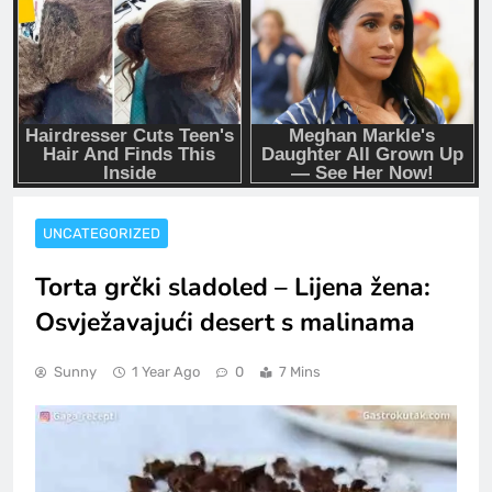
UNCATEGORIZED
Torta grčki sladoled – Lijena žena:
Osvježavajući desert s malinama
Sunny
1 Year Ago
0
7 Mins