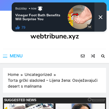
Skip
to
content
webtribune.xyz
MENU
Home
Uncategorized
Torta grčki sladoled – Lijena žena: Osvježavajući
desert s malinama