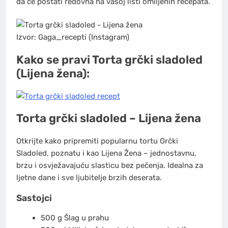
da će postati redovna na vašoj listi omiljenih recepata.
Izvor: Gaga_recepti (Instagram)
Kako se pravi Torta grčki sladoled
(Lijena žena):
Torta grčki sladoled – Lijena žena
Otkrijte kako pripremiti popularnu tortu Grčki
Sladoled, poznatu i kao Lijena Žena – jednostavnu,
brzu i osvježavajuću slasticu bez pečenja. Idealna za
ljetne dane i sve ljubitelje brzih deserata.
Sastojci
500
g
Šlag u prahu