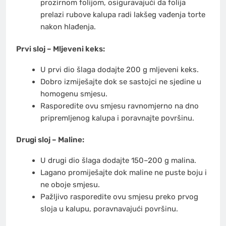
prozirnom folijom, osiguravajući da folija
prelazi rubove kalupa radi lakšeg vađenja torte
nakon hlađenja.​
Prvi sloj – Mljeveni keks:
U prvi dio šlaga dodajte 200 g mljeveni keks.
Dobro izmiješajte dok se sastojci ne sjedine u
homogenu smjesu.
Rasporedite ovu smjesu ravnomjerno na dno
pripremljenog kalupa i poravnajte površinu.​
Drugi sloj – Maline:
U drugi dio šlaga dodajte 150–200 g malina.
Lagano promiješajte dok maline ne puste boju i
ne oboje smjesu.
Pažljivo rasporedite ovu smjesu preko prvog
sloja u kalupu, poravnavajući površinu.​