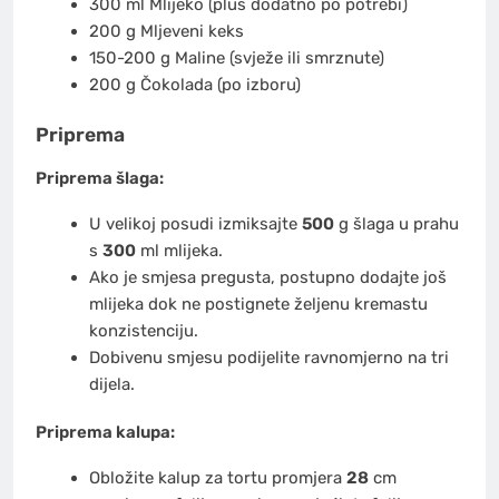
300
ml
Mlijeko
(plus dodatno po potrebi)
200
g
Mljeveni keks
150-200
g
Maline
(svježe ili smrznute)
200
g
Čokolada
(po izboru)
Priprema
Priprema šlaga:
U velikoj posudi izmiksajte
500
g šlaga u prahu
s
300
ml mlijeka.
Ako je smjesa pregusta, postupno dodajte još
mlijeka dok ne postignete željenu kremastu
konzistenciju.
Dobivenu smjesu podijelite ravnomjerno na tri
dijela.​
Priprema kalupa:
Obložite kalup za tortu promjera
28
cm