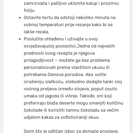
zamrzivača i pažljivo uklonite kalup i prozirnu
foliju.
Ostavite tortu da odstoji nekoliko minuta na
sobnoj temperaturi prije rezanja kako bi se
lakše rezala.
Poslužite ohlađenu i uživajte u ovoj
osvježavajućoj poslastici.Jedna od najvećih
prednosti ovog recepta je njegova
prilagodljivost – možete ga bez problema
personalizovati prema vlastitom ukusu ili
potrebama članova porodice. Ako volite
izraženiju slatkoću, slobodno dodajte tanki sloj
voćnog preljeva između slojeva, poput coulis
umaka od jagoda ili višnje. Takođe, oni koji
preferiraju blaže deserte mogu smanjiti količinu
čokolade ili koristiti tamnu čokoladu sa većim
udjelom kakaa za sofisticiraniji okus.
Osim što je odličan izbor za domaće proslave,