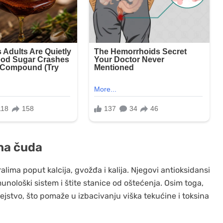
dna čuda
alima poput kalcija, gvožđa i kalija. Njegovi antioksidansi
nološki sistem i štite stanice od oštećenja. Osim toga,
dejstvo, što pomaže u izbacivanju viška tekućine i toksina