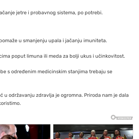
jačanje jetre i probavnog sistema, po potrebi.
pomaže u smanjenju upala i jačanju imuniteta.
ma poput limuna ili meda za bolji ukus i učinkovitost.
 osobe s određenim medicinskim stanjima trebaju se
 u održavanju zdravlja je ogromna. Priroda nam je dala
koristimo.