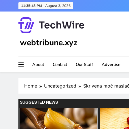
Skip
11:35:49 PM
August 3, 2026
to
content
webtribune.xyz
About
Contact
Our Staff
Advertise
Home
Uncategorized
Skrivena moć masla