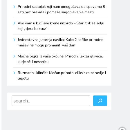
Prirodni sastojak koji nam omogućava da spavamo 8
sati bez prekida i pomaže sagorijevanje masti
Ako vam u kući sve krene nizbrdo – Stari trik sa solju
koji „tjera baksuz“
Jednostavna jutarnja navika: Kako 2 kašike prirodne
mešavine mogu promeniti vaš dan
Moćna biljka iz vaše okoline: Prirodni lek za gljivice,
kurje oči i nesanicu
Ruzmarin i klinčići: Moćan prirodni eliksir za zdravlje i
lepotu
Search