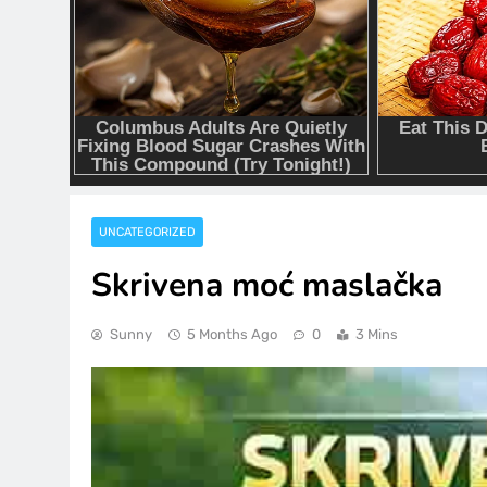
UNCATEGORIZED
Skrivena moć maslačka
Sunny
5 Months Ago
0
3 Mins