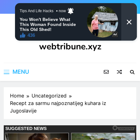
Skip
to
content
webtribune.xyz
MENU
Home
Uncategorized
Recept za sarmu najpoznatijeg kuhara iz
Jugoslavije