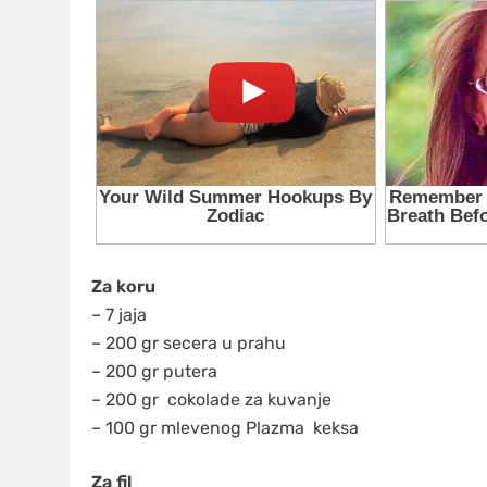
Za koru
– 7 jaja
– 200 gr secera u prahu
– 200 gr putera
– 200 gr
cokolade
za kuvanje
– 100 gr mlevenog Plazma
keksa
Za fil