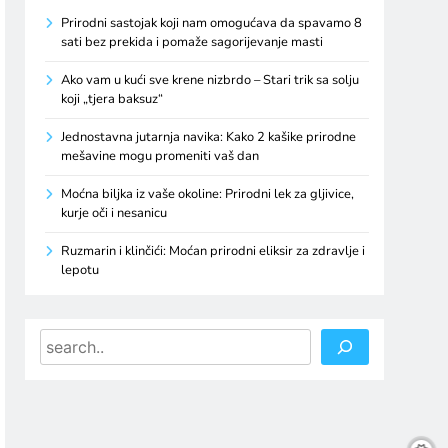
Prirodni sastojak koji nam omogućava da spavamo 8
sati bez prekida i pomaže sagorijevanje masti
Ako vam u kući sve krene nizbrdo – Stari trik sa solju
koji „tjera baksuz“
Jednostavna jutarnja navika: Kako 2 kašike prirodne
mešavine mogu promeniti vaš dan
Moćna biljka iz vaše okoline: Prirodni lek za gljivice,
kurje oči i nesanicu
Ruzmarin i klinčići: Moćan prirodni eliksir za zdravlje i
lepotu
Search