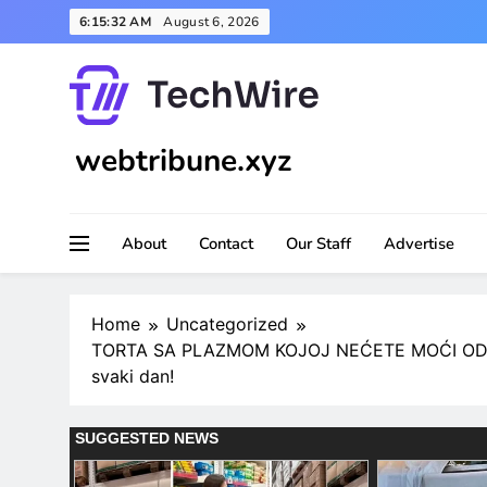
Skip
6:15:33 AM
August 6, 2026
to
content
webtribune.xyz
About
Contact
Our Staff
Advertise
Home
Uncategorized
TORTA SA PLAZMOM KOJOJ NEĆETE MOĆI ODOLJ
svaki dan!