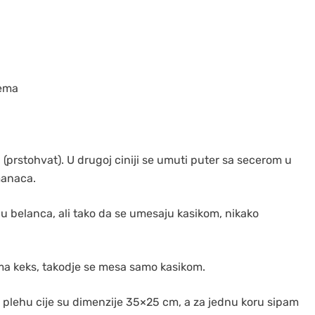
dema
(prstohvat). U drugoj ciniji se umuti puter sa secerom u
manaca.
u belanca, ali tako da se umesaju kasikom, nikako
a keks, takodje se mesa samo kasikom.
u plehu cije su dimenzije 35×25 cm, a za jednu koru sipam