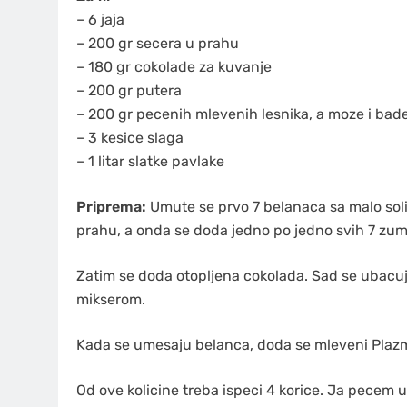
– 6 jaja
– 200 gr secera u prahu
– 180 gr cokolade za kuvanje
– 200 gr putera
– 200 gr pecenih mlevenih lesnika, a moze i ba
– 3 kesice slaga
– 1 litar slatke pavlake
Priprema:
Umute se prvo 7 belanaca sa malo soli 
prahu, a onda se doda jedno po jedno svih 7 zu
Zatim se doda otopljena cokolada. Sad se ubacuj
mikserom.
Kada se umesaju belanca, doda se mleveni Plazm
Od ove kolicine treba ispeci 4 korice. Ja pecem 