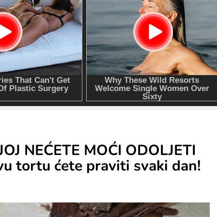
OJ NEĆETE MOĆI ODOLJETI
ortu ćete praviti svaki dan!