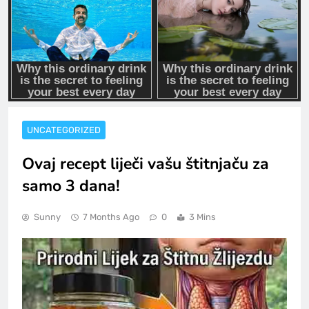
UNCATEGORIZED
Ovaj recept liječi vašu štitnjaču za
samo 3 dana!
Sunny
7 Months Ago
0
3 Mins