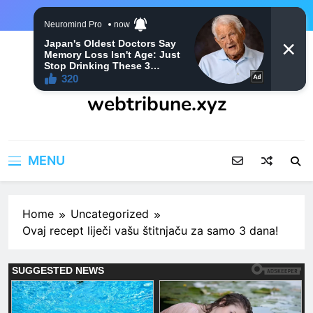
Skip
to
content
webtribune.xyz
MENU
Home
Uncategorized
Ovaj recept liječi vašu štitnjaču za samo 3 dana!