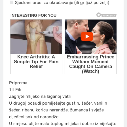
Sjeckani orasi za ukrašavanje (ili griljaž po želji)
Priprema
1⃣ Fil:
Zagrijte mlijeko na laganoj vatri.
U drugoj posudi pomiješajte gustin, šećer, vanilin
šećer, ribanu koricu narandže, žumanca i svježe
cijeđeni sok od narandže.
U smjesu ulijte malo toplog mlijeka i dobro izmiješajte