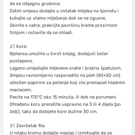
da se izbjegnu grudvice.
Zatim smjesu dodajte u ostatak mlijeka na šporetu i
kuhajte uz stalno miješanje dok se ne zgusne.
Skinite s vatre, prekrijte površinu kreme prozirnom
folijom i ostavite da se ohladi.
2⃣ Kora:
Bjelanca umutite u čvrst snijeg, dodajući šećer
postepeno.
Lagano umiješajte mljevene orahe i brašno špatulom.
Smjesu ravnomjerno rasporedite na pleh (40×30 cm)
obložen papirom za pečenje koji ste premazali hladnim
maslacem.
Pecite na 170°C oko 15 minuta, ili dok ne porumeni.
Ohlađenu koru prerežite uspravno na 3 ili 4 dijela (po
želji), tako da dobijete kore dužine 30 cm.
3⃣ Završetak fila:
U mlaku kremu dodajte maslac i izmiksajte da se