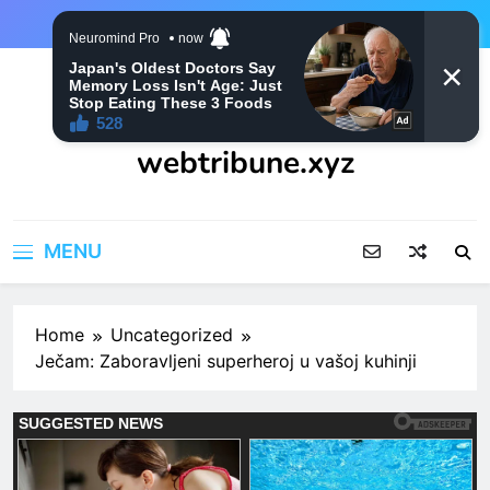
Skip
to
content
webtribune.xyz
MENU
Home
Uncategorized
Ječam: Zaboravljeni superheroj u vašoj kuhinji