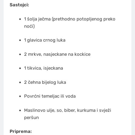
Sastojci:
1 šolja ječma (prethodno potopljenog preko
noći)
1 glavica crnog luka
2 mrkve, nasjeckane na kockice
1 tikvica, isjeckana
2 čehna bijelog luka
Povrćni temeljac ili voda
Maslinovo ulje, so, biber, kurkuma i svježi
peršun
Priprema: