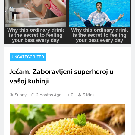
UNCATEGORIZED
Ječam: Zaboravljeni superheroj u
vašoj kuhinji
Sunny
2 Months Ago
0
3 Mins