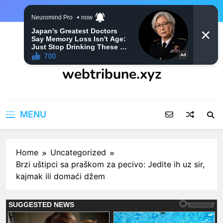
Skip
to
content
webtribune.xyz
MENU
Home
Uncategorized
Brzi uštipci sa praškom za pecivo: Jedite ih uz sir,
kajmak ili domaći džem