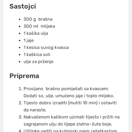
Sastojci
300 g
brašna
300 ml
mlijeka
1 kašika ulja
1 jaje
1 kesica suvog kvasca
1 kaškica soli
ulje za prženje
Priprema
Prosijano
brašno
pomiješati sa kvascem.
Dodati so, ulje, umućeno jaje i toplo mlijeko.
Tijesto dobro izraditi (mutiti 10 min) i ostaviti
da naraste.
Nakvašenom kašikom uzimati tijesto i pržiti na
zagrejanom ulju do lijepe zlatno–žute boje.
Uštipke vaditi na kuhinjski papir rešetkastom