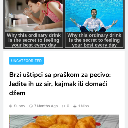
UNCATEGORIZED
Brzi uštipci sa praškom za pecivo:
Jedite ih uz sir, kajmak ili domaći
džem
Sunny
7 Months Ago
0
1 Mins