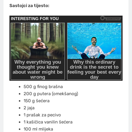
Sastojci za tijesto:
500 g finog brašna
200 g putera (omekšanog)
150 g šećera
2 jaja
1 prašak za pecivo
1 kašičica vanilin šećera
100 ml mlijeka