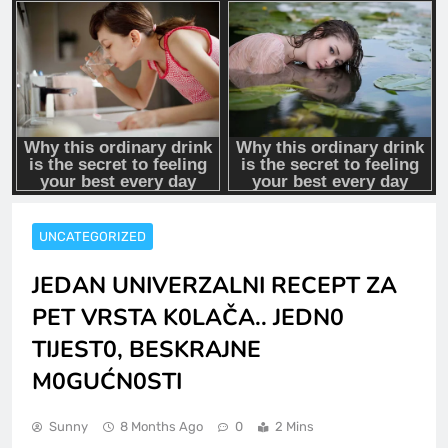
UNCATEGORIZED
JEDAN UNIVERZALNI RECEPT ZA
PET VRSTA K0LAČA.. JEDN0
TIJEST0, BESKRAJNE
M0GUĆN0STI
Sunny
8 Months Ago
0
2 Mins