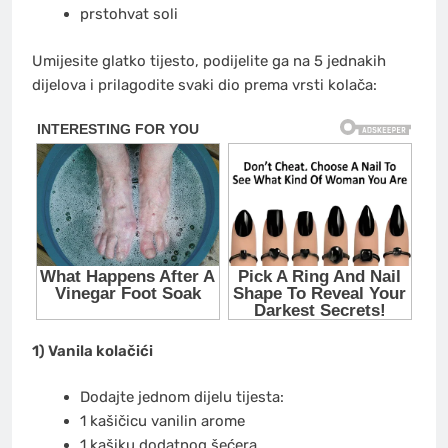
prstohvat soli
Umijesite glatko tijesto, podijelite ga na 5 jednakih
dijelova i prilagodite svaki dio prema vrsti kolača:
1) Vanila kolačići
Dodajte jednom dijelu tijesta:
1 kašičicu vanilin arome
1 kašiku dodatnog šećera