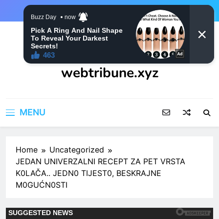
Skip
to
content
webtribune.xyz
MENU
Home
Uncategorized
JEDAN UNIVERZALNI RECEPT ZA PET VRSTA
K0LAČA.. JEDN0 TIJEST0, BESKRAJNE
M0GUĆN0STI