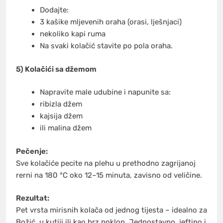
Dodajte:
3 kašike mljevenih oraha (orasi, lješnjaci)
nekoliko kapi ruma
Na svaki kolačić stavite po pola oraha.
5) Kolačići sa džemom
Napravite male udubine i napunite sa:
ribizla džem
kajsija džem
ili malina džem
Pečenje:
Sve kolačiće pecite na plehu u prethodno zagrijanoj
rerni na 180 °C oko 12–15 minuta, zavisno od veličine.
Rezultat:
Pet vrsta mirisnih kolača od jednog tijesta – idealno za
Božić, u kutiji ili kao brz poklon. Jednostavno, jeftino i