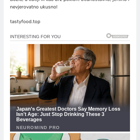
nevjerovatno ukusno!
tastyfood.top