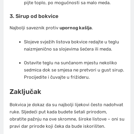
pijte toplo, po mogućnosti sa malo meda.
3. Sirup od bokvice
Najbolji saveznik protiv
upornog kašlja
.
Slojeve svježih listova bokvice redajte u teglu
naizmjenično sa slojevima šećera ili meda.
Ostavite teglu na sunčanom mjestu nekoliko
sedmica dok se smjesa ne pretvori u gust sirup.
Procijedite i čuvajte u frižideru.
Zaključak
Bokvica je dokaz da su najbolji lijekovi često nadohvat
ruke. Sljedeći put kada budete šetali prirodom,
obratite pažnju na ove skromne, široke listove – oni su
pravi dar prirode koji čeka da bude iskorišten.