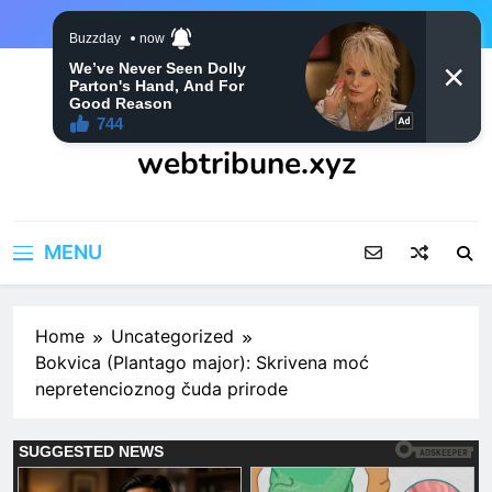
Skip
to
content
webtribune.xyz
MENU
Home
Uncategorized
Bokvica (Plantago major): Skrivena moć
nepretencioznog čuda prirode