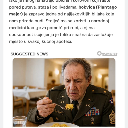
Iako je mnogi smatraju običnim korovom koji raste
pored puteva, staza i po livadama,
bokvica (Plantago
major)
je zapravo jedna od najljekovitijih biljaka koje
nam priroda nudi. Stoljećima se koristi u narodnoj
medicini kao „prva pomoć“ pri ruci, a njena
sposobnost iscjeljenja je toliko snažna da zaslužuje
mjesto u svakoj kućnoj apoteci.