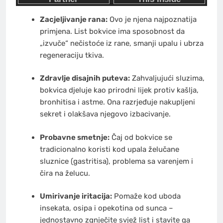
Zacjeljivanje rana:
Ovo je njena najpoznatija
primjena. List bokvice ima sposobnost da
„izvuče“ nečistoće iz rane, smanji upalu i ubrza
regeneraciju tkiva.
Zdravlje disajnih puteva:
Zahvaljujući sluzima,
bokvica djeluje kao prirodni lijek protiv kašlja,
bronhitisa i astme. Ona razrjeđuje nakupljeni
sekret i olakšava njegovo izbacivanje.
Probavne smetnje:
Čaj od bokvice se
tradicionalno koristi kod upala želučane
sluznice (gastritisa), problema sa varenjem i
čira na želucu.
Umirivanje iritacija:
Pomaže kod uboda
insekata, osipa i opekotina od sunca –
jednostavno zgnječite svjež list i stavite ga