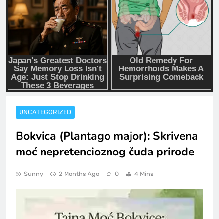
UNCATEGORIZED
Bokvica (Plantago major): Skrivena
moć nepretencioznog čuda prirode
Sunny
2 Months Ago
0
4 Mins