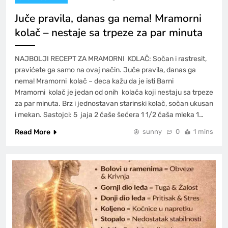
Juče pravila, danas ga nema! Mramorni
kolač – nestaje sa trpeze za par minuta
NAJBOLJI RECEPT ZA MRAMORNI KOLAČ: Sočan i rastresit,
pravićete ga samo na ovaj način. Juče pravila, danas ga
nema! Mramorni kolač – deca kažu da je isti Barni
Mramorni kolač je jedan od onih kolača koji nestaju sa trpeze
za par minuta. Brz i jednostavan starinski kolač, sočan ukusan
i mekan. Sastojci: 5 jaja 2 čaše šećera 1 1/2 čaša mleka 1…
Read More
sunny
0
1 mins