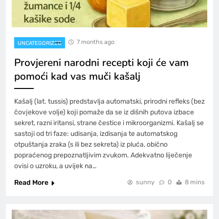
7 months ago
UNCATEGORIZED
Provjereni narodni recepti koji će vam
pomoći kad vas muči kašalj
Kašalj (lat. tussis) predstavlja automatski, prirodni refleks (bez
čovjekove volje) koji pomaže da se iz dišnih putova izbace
sekret, razni iritansi, strane čestice i mikroorganizmi. Kašalj se
sastoji od tri faze: udisanja, izdisanja te automatskog
otpuštanja zraka (s ili bez sekreta) iz pluća, obično
popraćenog prepoznatljivim zvukom. Adekvatno liječenje
ovisi o uzroku, a uvijek na…
Read More
sunny
0
8 mins