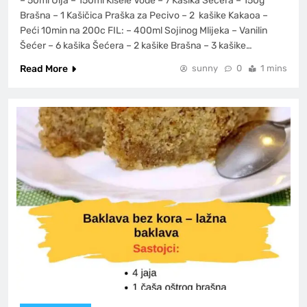
– 50ml Ulja – 150ml Kisele Vode – 7 Kašika Šećera – 150g
Brašna – 1 Kašičica Praška za Pecivo – 2 kašike Kakaoa –
Peći 10min na 200c FIL: – 400ml Sojinog Mlijeka – Vanilin
Šećer – 6 kašika Šećera – 2 kašike Brašna – 3 kašike…
Read More
sunny
0
1 mins