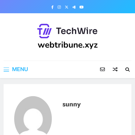
Skip
to
content
webtribune.xyz
MENU
sunny