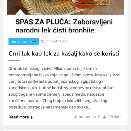
7 months ago
UNCATEGORIZED
Crni luk kao lek za kašalj kako se koristi
Crni luk latinskog naziva Allium cema L. je široko
rasprostranjena biljka koja se gaji širom sveta. Ima veliki broj
varijiteta i podvrasta poput japanskog, egipatskog i
kanadskog luka. Luk se koristi svakodnevno u ishrani ljudi
zbog čega je veoma cenjen i spada medju najčešće
korišćeno povrće. Zbog brojnih lekovitih svojstva koja
poseduje, postao je nezamenljiv deo svake…
Read More
sunny
0
28 mins