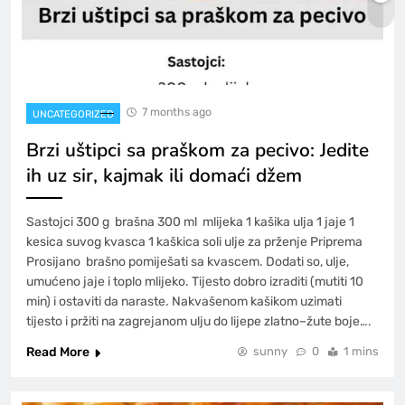
7 months ago
UNCATEGORIZED
Brzi uštipci sa praškom za pecivo: Jedite
ih uz sir, kajmak ili domaći džem
Sastojci 300 g brašna 300 ml mlijeka 1 kašika ulja 1 jaje 1
kesica suvog kvasca 1 kaškica soli ulje za prženje Priprema
Prosijano brašno pomiješati sa kvascem. Dodati so, ulje,
umućeno jaje i toplo mlijeko. Tijesto dobro izraditi (mutiti 10
min) i ostaviti da naraste. Nakvašenom kašikom uzimati
tijesto i pržiti na zagrejanom ulju do lijepe zlatno–žute boje….
Read More
sunny
0
1 mins