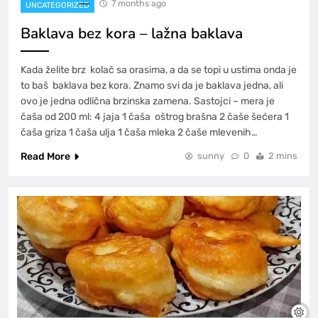
7 months ago
UNCATEGORIZED
Baklava bez kora – lažna baklava
Kada želite brz kolač sa orasima, a da se topi u ustima onda je
to baš baklava bez kora. Znamo svi da je baklava jedna, ali
ovo je jedna odlična brzinska zamena. Sastojci – mera je
čaša od 200 ml: 4 jaja 1 čaša oštrog brašna 2 čaše šećera 1
čaša griza 1 čaša ulja 1 čaša mleka 2 čaše mlevenih…
Read More
sunny
0
2 mins