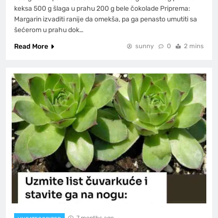
keksa 500 g šlaga u prahu 200 g bele čokolade Priprema:
Margarin izvaditi ranije da omekša, pa ga penasto umutiti sa
šećerom u prahu dok…
Read More
sunny
0
2 mins
7 months ago