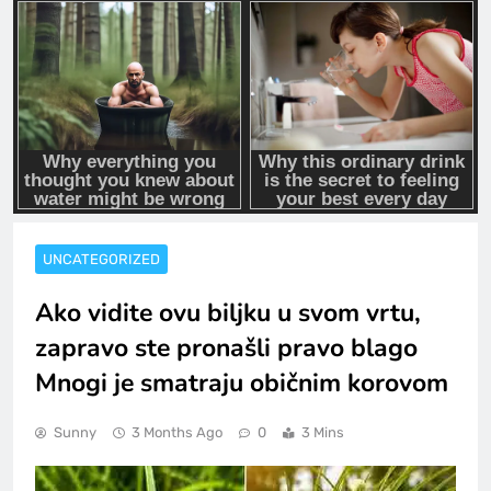
UNCATEGORIZED
Ako vidite ovu biljku u svom vrtu,
zapravo ste pronašli pravo blago
Mnogi je smatraju običnim korovom
Sunny
3 Months Ago
0
3 Mins