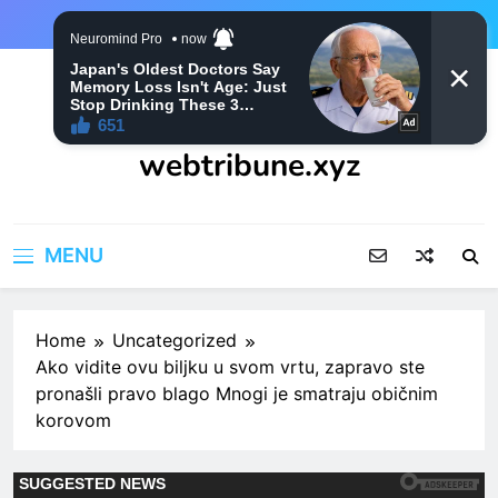
Skip
to
content
webtribune.xyz
MENU
Home
Uncategorized
Ako vidite ovu biljku u svom vrtu, zapravo ste
pronašli pravo blago Mnogi je smatraju običnim
korovom