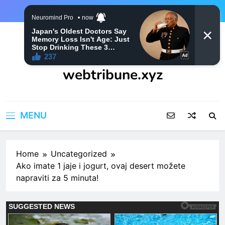
Skip
to
content
webtribune.xyz
MENU
Home
Uncategorized
Ako imate 1 jaje i jogurt, ovaj desert možete
napraviti za 5 minuta!