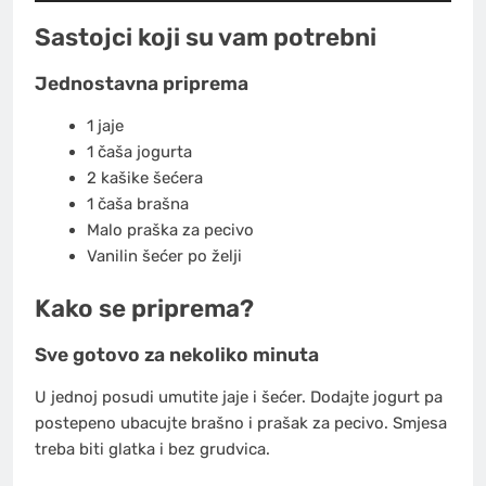
Sastojci koji su vam potrebni
Jednostavna priprema
1 jaje
1 čaša jogurta
2 kašike šećera
1 čaša brašna
Malo praška za pecivo
Vanilin šećer po želji
Kako se priprema?
Sve gotovo za nekoliko minuta
U jednoj posudi umutite jaje i šećer. Dodajte jogurt pa
postepeno ubacujte brašno i prašak za pecivo. Smjesa
treba biti glatka i bez grudvica.