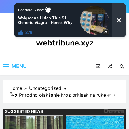
Skip
to
content
webtribune.xyz
MENU
Home
Uncategorized
✋🌿 Prirodno olakšanje kroz pritisak na ruke ✅✨