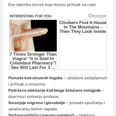
Evo nekoliko koristi koje donosi pritisak na ruke:
Pomaže kod sinusnih tegoba
– ublažava začepljenost
i pritisak u sinusima.
Podržava olakšanje kod blage želučane nelagode
–
doprinosi smirenju probave.
Smanjuje migrene i glavobolje
– pomaže opuštanju i
ublažavanju bolnih napada.
Snižava mišićnu i nervnu napetost
– olakšava