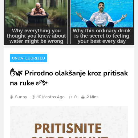
UNCATEGORIZED
✋🌿 Prirodno olakšanje kroz pritisak
na ruke ✅✨
Sunny
10 Months Ago
0
2 Mins