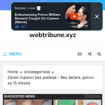
Skip
to
content
webtribune.xyz
MENU
Home
Uncategorized
Zdravi čupavci bez pečenja – Bez šećera, gotovi
za 15 minuta