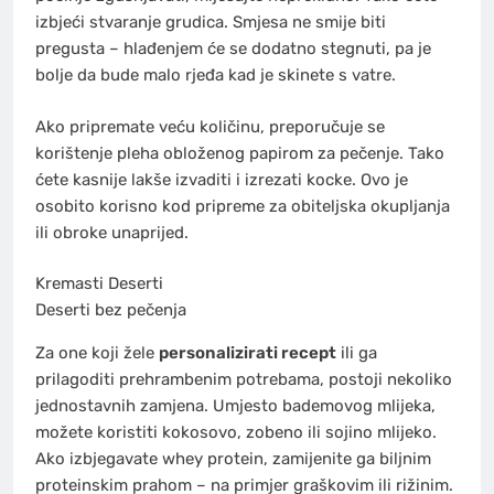
izbjeći stvaranje grudica. Smjesa ne smije biti
pregusta – hlađenjem će se dodatno stegnuti, pa je
bolje da bude malo rjeđa kad je skinete s vatre.
Ako pripremate veću količinu, preporučuje se
korištenje pleha obloženog papirom za pečenje. Tako
ćete kasnije lakše izvaditi i izrezati kocke. Ovo je
osobito korisno kod pripreme za obiteljska okupljanja
ili obroke unaprijed.
Kremasti Deserti
Deserti bez pečenja
Za one koji žele
personalizirati recept
ili ga
prilagoditi prehrambenim potrebama, postoji nekoliko
jednostavnih zamjena. Umjesto bademovog mlijeka,
možete koristiti kokosovo, zobeno ili sojino mlijeko.
Ako izbjegavate whey protein, zamijenite ga biljnim
proteinskim prahom – na primjer graškovim ili rižinim.