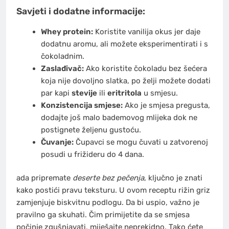
Savjeti i dodatne informacije:
Whey protein:
Koristite vanilija okus jer daje
dodatnu aromu, ali možete eksperimentirati i s
čokoladnim.
Zaslađivač:
Ako koristite čokoladu bez šećera
koja nije dovoljno slatka, po želji možete dodati
par kapi
stevije
ili
eritritola
u smjesu.
Konzistencija smjese:
Ako je smjesa pregusta,
dodajte još malo bademovog mlijeka dok ne
postignete željenu gustoću.
Čuvanje:
Čupavci se mogu čuvati u zatvorenoj
posudi u frižideru do 4 dana.
ada pripremate
deserte bez pečenja
, ključno je znati
kako postići pravu teksturu. U ovom receptu rižin griz
zamjenjuje biskvitnu podlogu. Da bi uspio, važno je
pravilno ga skuhati. Čim primijetite da se smjesa
počinje zgušnjavati, miješajte neprekidno. Tako ćete