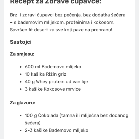
Recept za Zdrave čupavce:
Brzi i zdravi čupavci bez pečenja, bez dodatka šećera
– s bademovim mlijekom, proteinima i kokosom.
Savršen fit desert za sve koji paze na prehranu!
Sastojci
Za smjesu:
600
ml
Bademovo mlijeko
10
kašika
Rižin griz
40
g
Whey protein od vanilije
3
kašike
Kokosove mrvice
Za glazuru:
100
g
Čokolada
(tamna ili mliječna bez dodanog
šećera)
2-3
kašike
Bademovo mlijeko