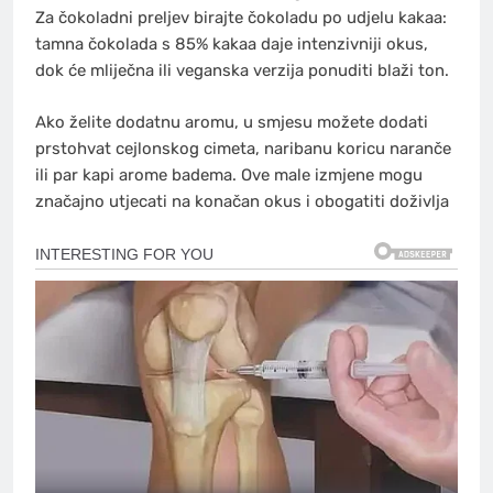
Za čokoladni preljev birajte čokoladu po udjelu kakaa:
tamna čokolada s 85% kakaa daje intenzivniji okus,
dok će mliječna ili veganska verzija ponuditi blaži ton.
Ako želite dodatnu aromu, u smjesu možete dodati
prstohvat cejlonskog cimeta, naribanu koricu naranče
ili par kapi arome badema. Ove male izmjene mogu
značajno utjecati na konačan okus i obogatiti doživlja