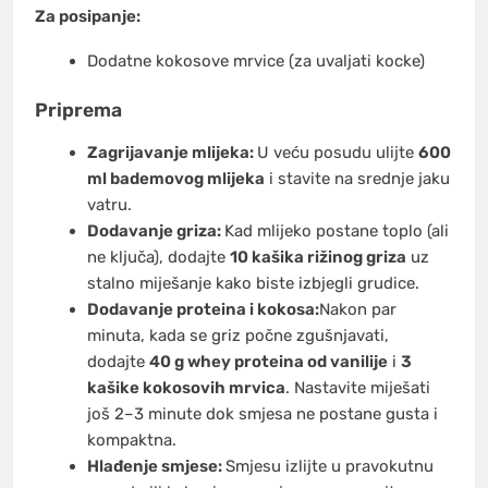
Za posipanje:
Dodatne kokosove mrvice
(za uvaljati kocke)
Priprema
Zagrijavanje mlijeka:
U veću posudu ulijte
600
ml bademovog mlijeka
i stavite na srednje jaku
vatru.
Dodavanje griza:
Kad mlijeko postane toplo (ali
ne ključa), dodajte
10 kašika rižinog griza
uz
stalno miješanje kako biste izbjegli grudice.
Dodavanje proteina i kokosa:
Nakon par
minuta, kada se griz počne zgušnjavati,
dodajte
40 g whey proteina od vanilije
i
3
kašike kokosovih mrvica
. Nastavite miješati
još 2–3 minute dok smjesa ne postane gusta i
kompaktna.
Hlađenje smjese:
Smjesu izlijte u pravokutnu