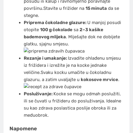
posudu ili kalup i ravnomjerno poravnajte
površinu.Stavite u frižider na
15 minuta
da se
stegne.
Priprema čokoladne glazure:
U manjoj posudi
otopite
100 g čokolade
sa
2–3 kašike
bademovog mlijeka
. Miješajte dok ne dobijete
glatku, sjajnu smjesu.
Rezanje i umakanje:
Izvadite ohlađenu smjesu
iz frižidera i izrežite je na kocke jednake
veličine.Svaku kocku umačite u čokoladnu
glazuru, a zatim uvaljajte u
kokosove mrvice
.
Posluživanje:
Kocke se mogu odmah poslužiti,
ili se čuvati u frižideru do posluživanja. Idealne
su kao zdrava poslastica poslije obroka ili za
međuobrok.
Napomene