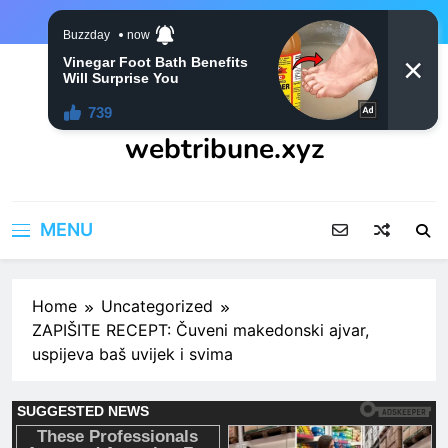
Skip
to
content
webtribune.xyz
MENU
Home
Uncategorized
ZAPIŠITE RECEPT: Čuveni makedonski ajvar,
uspijeva baš uvijek i svima