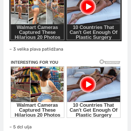
– 3 velika plava patlidžana
– 5 dcl ulja