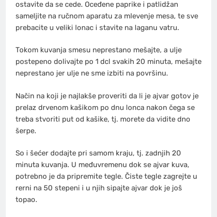
ostavite da se cede. Oceđene paprike i patlidžan
sameljite na ručnom aparatu za mlevenje mesa, te sve
prebacite u veliki lonac i stavite na laganu vatru.
Tokom kuvanja smesu neprestano mešajte, a ulje
postepeno dolivajte po 1 dcl svakih 20 minuta, mešajte
neprestano jer ulje ne sme izbiti na površinu.
Način na koji je najlakše proveriti da li je ajvar gotov je
prelaz drvenom kašikom po dnu lonca nakon čega se
treba stvoriti put od kašike, tj. morete da vidite dno
šerpe.
So i šećer dodajte pri samom kraju, tj. zadnjih 20
minuta kuvanja. U međuvremenu dok se ajvar kuva,
potrebno je da pripremite tegle. Čiste tegle zagrejte u
rerni na 50 stepeni i u njih sipajte ajvar dok je još
topao.