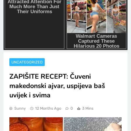
UNCATEGORIZED
ZAPIŠITE RECEPT: Čuveni
makedonski ajvar, uspijeva baš
uvijek i svima
Sunny
12 Months Ago
0
3 Mins