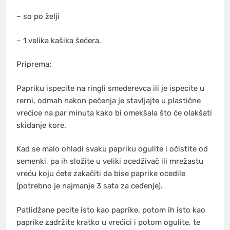
– so po želji
– 1 velika kašika šećera.
Priprema:
Papriku ispecite na ringli smederevca ili je ispecite u
rerni, odmah nakon pečenja je stavljajte u plastične
vrećice na par minuta kako bi omekšala što će olakšati
skidanje kore.
Kad se malo ohladi svaku papriku ogulite i očistite od
semenki, pa ih složite u veliki ocedživač ili mrežastu
vreću koju ćete zakačiti da bise paprike ocedile
(potrebno je najmanje 3 sata za ceđenje).
Patlidžane pecite isto kao paprike, potom ih isto kao
paprike zadržite kratko u vrećici i potom ogulite, te