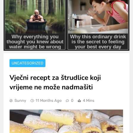
UNCATEGORIZED
Vječni recept za štrudlice koji
vrijeme ne može nadmašiti
Sunny
11 Months Ago
0
4 Mins