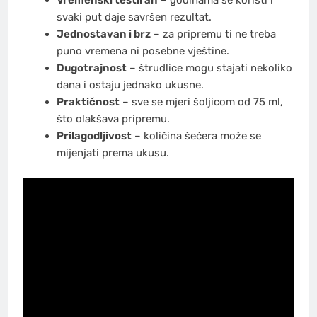
Vremenski testiran
– godinama se koristi i
svaki put daje savršen rezultat.
Jednostavan i brz
– za pripremu ti ne treba
puno vremena ni posebne vještine.
Dugotrajnost
– štrudlice mogu stajati nekoliko
dana i ostaju jednako ukusne.
Praktičnost
– sve se mjeri šoljicom od 75 ml,
što olakšava pripremu.
Prilagodljivost
– količina šećera može se
mijenjati prema ukusu.