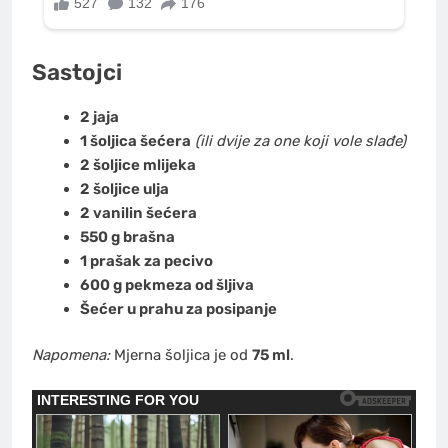
Sastojci
2 jaja
1 šoljica šećera
(ili dvije za one koji vole slađe)
2 šoljice mlijeka
2 šoljice ulja
2 vanilin šećera
550 g brašna
1 prašak za pecivo
600 g pekmeza od šljiva
Šećer u prahu za posipanje
Napomena:
Mjerna šoljica je od
75 ml
.