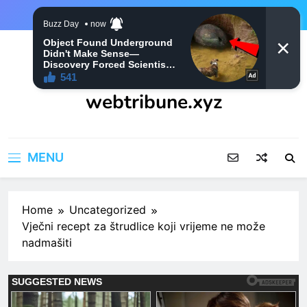
Skip
to
content
webtribune.xyz
MENU
Home
Uncategorized
Vječni recept za štrudlice koji vrijeme ne može
nadmašiti