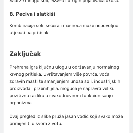
Sadrže mnogo soli, MSG-a i drugih pojačivača ukusa.
8. Peciva i slatkiši
Kombinacija soli, šećera i masnoća može nepovoljno
utjecati na pritisak.
Zaključak
Prehrana igra ključnu ulogu u održavanju normalnog
krvnog pritiska. Uvrštavanjem više povrća, voća i
zdravih masti te smanjenjem unosa soli, industrijskih
proizvoda i prženih jela, moguće je napraviti veliku
pozitivnu razliku u svakodnevnom funkcionisanju
organizma.
Ovaj pregled iz slike pruža jasan vodič koji svako može
primijeniti u svom životu.