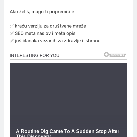
Ako želiš, mogu ti pripremiti i:
✅ kraću verziju za društvene mreže
✅ SEO meta naslov i meta opis
✅ još članaka vezanih za zdravlje i ishranu