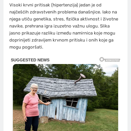
Visoki krvni pritisak (hipertenzija) jedan je od
najčešćih zdravstvenih problema današnjice. Iako na
njega utiču genetika, stres, fizička aktivnost i životne
navike, prehrana igra izuzetno važnu ulogu. Slika
jasno prikazuje razliku između namirnica koje mogu
doprinijeti zdravijem krvnom pritisku i onih koje ga
mogu pogoršati.