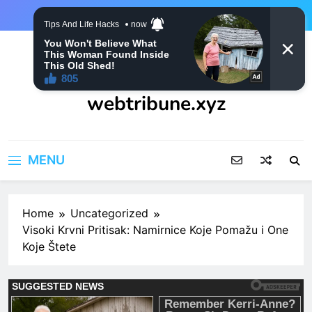
Skip
to
content
webtribune.xyz
MENU
Home
Uncategorized
Visoki Krvni Pritisak: Namirnice Koje Pomažu i One
Koje Štete