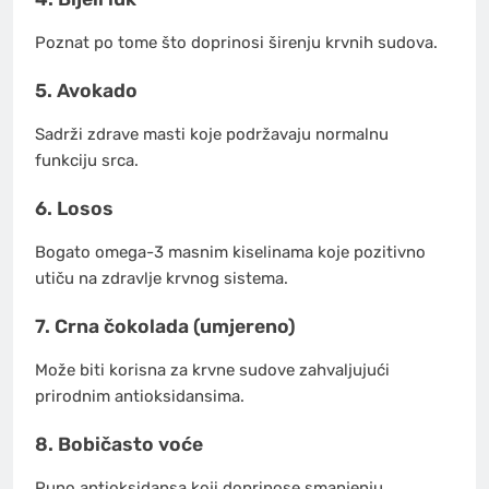
Poznat po tome što doprinosi širenju krvnih sudova.
5. Avokado
Sadrži zdrave masti koje podržavaju normalnu
funkciju srca.
6. Losos
Bogato omega-3 masnim kiselinama koje pozitivno
utiču na zdravlje krvnog sistema.
7. Crna čokolada (umjereno)
Može biti korisna za krvne sudove zahvaljujući
prirodnim antioksidansima.
8. Bobičasto voće
Puno antioksidansa koji doprinose smanjenju