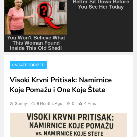
UNCATEGORIZED
Visoki Krvni Pritisak: Namirnice
Koje Pomažu i One Koje Štete
Sunny
8 Months Ago
0
4 Mins