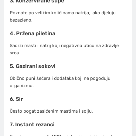
3. Konzervirane supe
Poznate po velikim količinama natrija, iako djeluju
bezazleno.
4. Pržena piletina
Sadrži masti i natrij koji negativno utiču na zdravlje
srca.
5. Gazirani sokovi
Obično puni šećera i dodataka koji ne pogoduju
organizmu.
6. Sir
Često bogat zasićenim mastima i solju.
7. Instant rezanci