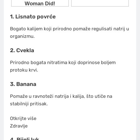
1. Lisnato povrće
Bogato kalijem koji prirodno pomaže regulisati natrij u
organizmu.
2. Cvekla
Prirodno bogata nitratima koji doprinose boljem
protoku krvi.
3. Banana
Pomaže u ravnoteži natrija i kalija, što utiče na
stabilniji pritisak.
Otkrijte više
Zdravlje
4. Bijeli luk