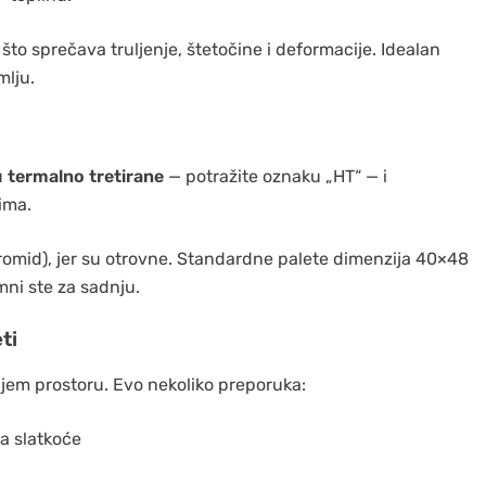
što sprečava truljenje, štetočine i deformacije. Idealan
mlju.
u
termalno tretirane
— potražite oznaku „HT“ — i
ima.
romid), jer su otrovne. Standardne palete dimenzija 40×48
emni ste za sadnju.
ti
ijem prostoru. Evo nekoliko preporuka:
a slatkoće