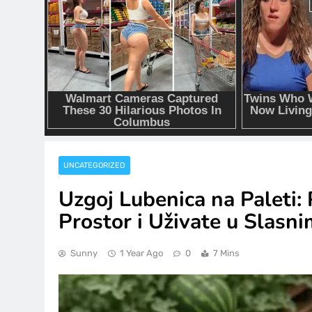
UNCATEGORIZED
Uzgoj Lubenica na Paleti:
Prostor i Uživate u Slasn
Sunny
1 Year Ago
0
7 Mins