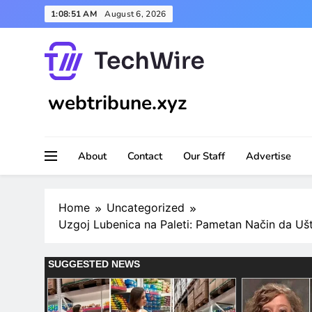
Skip
1:08:52 AM
August 6, 2026
to
content
webtribune.xyz
About
Contact
Our Staff
Advertise
Home
Uncategorized
Uzgoj Lubenica na Paleti: Pametan Način da Ušt