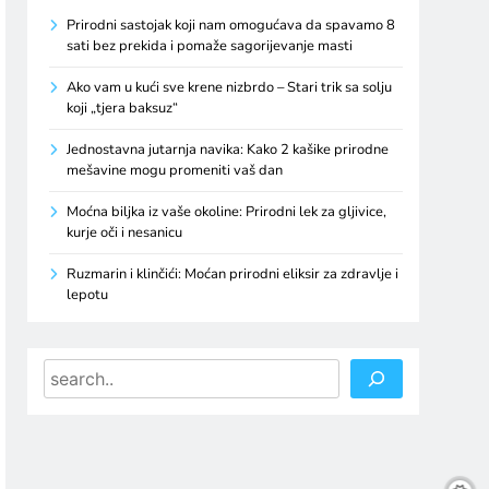
Prirodni sastojak koji nam omogućava da spavamo 8
sati bez prekida i pomaže sagorijevanje masti
Ako vam u kući sve krene nizbrdo – Stari trik sa solju
koji „tjera baksuz“
Jednostavna jutarnja navika: Kako 2 kašike prirodne
mešavine mogu promeniti vaš dan
Moćna biljka iz vaše okoline: Prirodni lek za gljivice,
kurje oči i nesanicu
Ruzmarin i klinčići: Moćan prirodni eliksir za zdravlje i
lepotu
Search