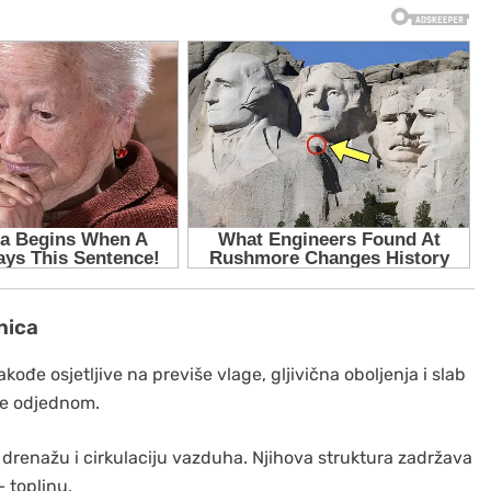
nica
akođe osjetljive na previše vlage, gljivična oboljenja i slab
me odjednom.
 drenažu i cirkulaciju vazduha. Njihova struktura zadržava
— toplinu.