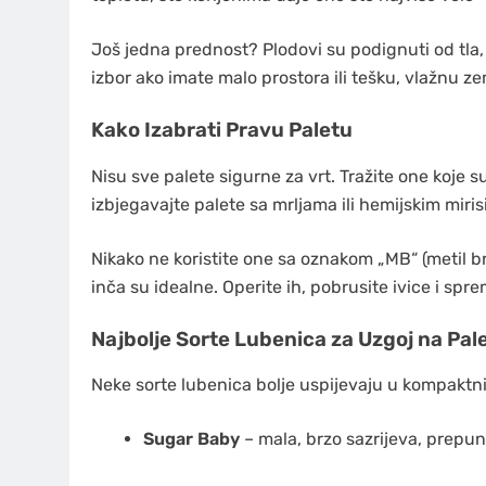
Još jedna prednost? Plodovi su podignuti od tla, 
izbor ako imate malo prostora ili tešku, vlažnu ze
Kako Izabrati Pravu Paletu
Nisu sve palete sigurne za vrt. Tražite one koje s
izbjegavajte palete sa mrljama ili hemijskim miris
Nikako ne koristite one sa oznakom „MB“ (metil b
inča su idealne. Operite ih, pobrusite ivice i spr
Najbolje Sorte Lubenica za Uzgoj na Pale
Neke sorte lubenica bolje uspijevaju u kompaktn
Sugar Baby
– mala, brzo sazrijeva, prepun