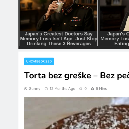
UNCATEGORIZED
Torta bez greške – Bez pe
Sunny
12 Months Ago
0
5 Mins