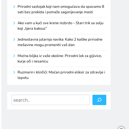
Prirodni sastojak koji nam omogućava da spavamo 8
sati bez prekida i pomaže sagorijevanje masti
Ako vam u kući sve krene nizbrdo – Stari trik sa solju
koji „tjera baksuz“
Jednostavna jutarnja navika: Kako 2 kašike prirodne
mešavine mogu promeniti vaš dan
Moćna biljka iz vaše okoline: Prirodni lek za gljivice,
kurje oči i nesanicu
Ruzmarin i klinčići: Moćan prirodni eliksir za zdravlje i
lepotu
Search