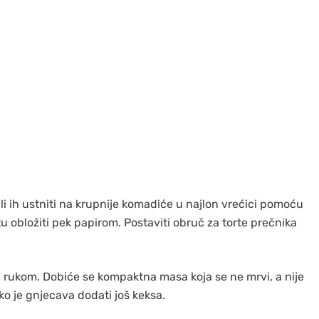
li ih ustniti na krupnije komadiće u najlon vrećici pomoću
rtu obložiti pek papirom. Postaviti obruč za torte prečnika
i rukom. Dobiće se kompaktna masa koja se ne mrvi, a nije
ko je gnjecava dodati još keksa.