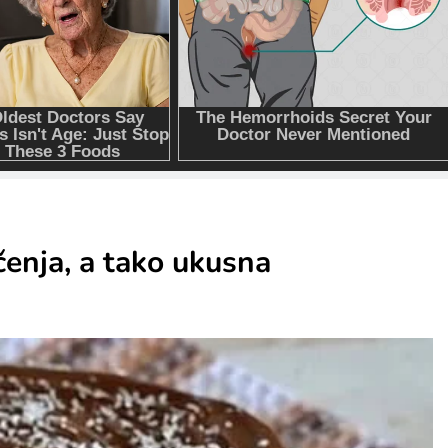
čenja, a tako ukusna