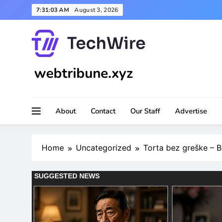
Skip
7:31:05 AM
August 3, 2026
to
content
webtribune.xyz
About
Contact
Our Staff
Advertise
Home
Uncategorized
Torta bez greške – B