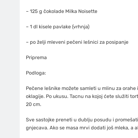
– 125 g čokolade Milka Noisette
– 1 dl kisele pavlake (vrhnja)
– po želji mleveni pečeni lešnici za posipanje
Priprema
Podloga:
Pečene lešnike možete samleti u mlinu za orahe i
oklagije. Po ukusu. Tacnu na kojoj ćete služiti to
20 cm.
Sve sastojke preneti u dublju posudu i promešat
gnjecava. Ako se masa mrvi dodati još mleka, a a