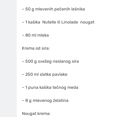
– 50 g mlevenih pečenih lešnika
– 1 kašika
Nutelle
ili Linolade
nougat
– 80 ml mleka
Krema od sira:
– 500 g svežeg neslanog sira
– 250 ml slatke pavlake
– 1 puna kašika tečnog meda
– 8 g mlevenog želatina
Nougat krema: