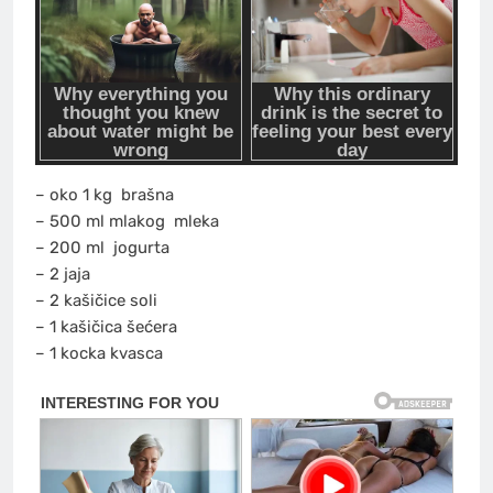
– oko 1 kg
brašna
– 500 ml mlakog
mleka
– 200 ml
jogurta
– 2 jaja
– 2 kašičice soli
– 1 kašičica šećera
– 1 kocka kvasca