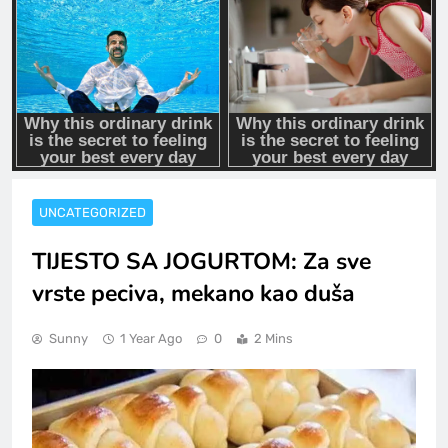
UNCATEGORIZED
TIJESTO SA JOGURTOM: Za sve
vrste peciva, mekano kao duša
Sunny
1 Year Ago
0
2 Mins