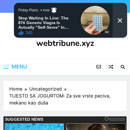
Skip
to
content
webtribune.xyz
MENU
Home
Uncategorized
TIJESTO SA JOGURTOM: Za sve vrste peciva,
mekano kao duša