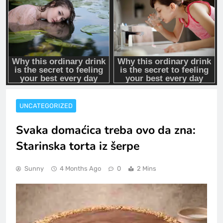
UNCATEGORIZED
Svaka domaćica treba ovo da zna:
Starinska torta iz šerpe
Sunny
4 Months Ago
0
2 Mins