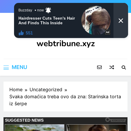
Skip
to
content
webtribune.xyz
MENU
Home
Uncategorized
Svaka domaćica treba ovo da zna: Starinska torta
iz šerpe