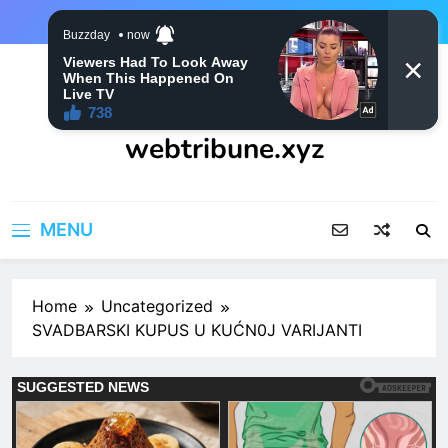
Skip
to
content
webtribune.xyz
MENU
Home
Uncategorized
SVADBARSKI KUPUS U KUĆN0J VARIJANTI