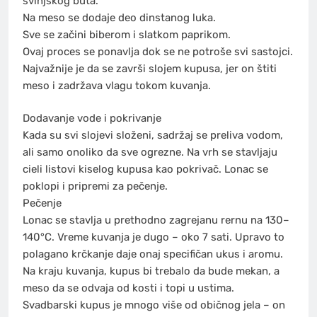
svinjskog buta.
Na meso se dodaje deo dinstanog luka.
Sve se začini biberom i slatkom paprikom.
Ovaj proces se ponavlja dok se ne potroše svi sastojci.
Najvažnije je da se završi slojem kupusa, jer on štiti
meso i zadržava vlagu tokom kuvanja.
Dodavanje vode i pokrivanje
Kada su svi slojevi složeni, sadržaj se preliva vodom,
ali samo onoliko da sve ogrezne. Na vrh se stavljaju
cieli listovi kiselog kupusa kao pokrivač. Lonac se
poklopi i pripremi za pečenje.
Pečenje
Lonac se stavlja u prethodno zagrejanu rernu na 130–
140°C. Vreme kuvanja je dugo – oko 7 sati. Upravo to
polagano krčkanje daje onaj specifičan ukus i aromu.
Na kraju kuvanja, kupus bi trebalo da bude mekan, a
meso da se odvaja od kosti i topi u ustima.
Svadbarski kupus je mnogo više od običnog jela – on