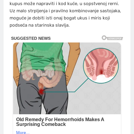
kupus može napraviti i kod kuće, u sopstvenoj rerni.
Uz malo strpljenja i pravilno kombinovanje sastojaka,
moguće je dobiti isti onaj bogat ukus i miris koji
podseća na starinska slavlja.