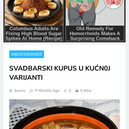
UNCATEGORIZED
SVADBARSKI KUPUS U KUĆN0J
VARIJANTI
Sunny
11 Months Ago
0
5 Mins