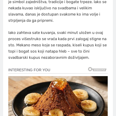
je simbol zajedništva, tradicije i bogate trpeze. Iako se
nekada kuvao isključivo na svadbama i velikim
slavama, danas je dostupan svakome ko ima volje i
strpljenja da ga pripremi.
Iako zahteva sate kuvanja, svaki minut uložen u ovaj
proces višestruko se vraća kada prvi zalogaj stigne na
sto. Mekano meso koje se raspada, kiseli kupus koji se
topi i bogat sos koji natapa hleb – sve to čini
svadbarski kupus nezaboravnim doživljajem.