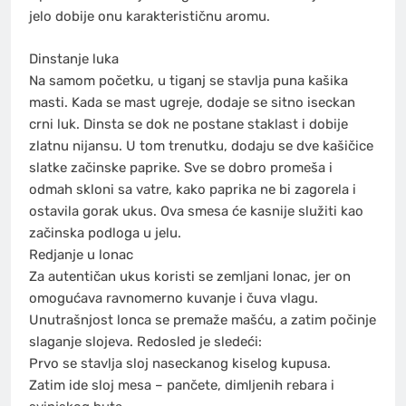
jelo dobije onu karakterističnu aromu.
Dinstanje luka
Na samom početku, u tiganj se stavlja puna kašika
masti. Kada se mast ugreje, dodaje se sitno iseckan
crni luk. Dinsta se dok ne postane staklast i dobije
zlatnu nijansu. U tom trenutku, dodaju se dve kašičice
slatke začinske paprike. Sve se dobro promeša i
odmah skloni sa vatre, kako paprika ne bi zagorela i
ostavila gorak ukus. Ova smesa će kasnije služiti kao
začinska podloga u jelu.
Redjanje u lonac
Za autentičan ukus koristi se zemljani lonac, jer on
omogućava ravnomerno kuvanje i čuva vlagu.
Unutrašnjost lonca se premaže mašću, a zatim počinje
slaganje slojeva. Redosled je sledeći:
Prvo se stavlja sloj naseckanog kiselog kupusa.
Zatim ide sloj mesa – pančete, dimljenih rebara i