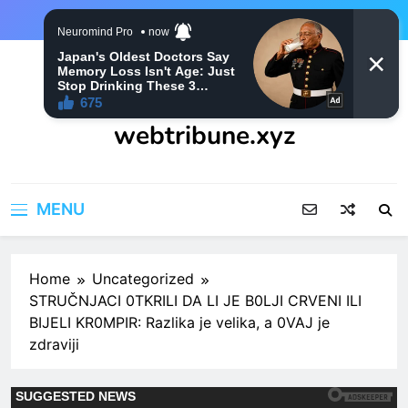
Skip
to
content
webtribune.xyz
MENU
Home
Uncategorized
STRUČNJACI 0TKRILI DA LI JE B0LJI CRVENI ILI
BIJELI KR0MPIR: Razlika je velika, a 0VAJ je
zdraviji