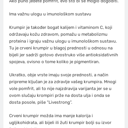
Ako puno jedete pomfrit, evo što bi se moglo dogoditi.
Ima važnu ulogu u imunološkom sustavu
Krumpir je također bogat kalijem i vitaminom C, koji
održavaju kožu zdravom, pomažu u metabolizmu
proteina i igraju važnu ulogu u imunološkom sustavu.
Tu je crveni krumpir u blagoj prednosti u odnosu na
bijeli jer sadrži gotovo dvostruko više antioksidativnih
spojeva, ovisno o tome koliko je pigmentiran.
Ukratko, obje vrste imaju svoje prednosti, a način
pripreme ključan je za zdravlje vašeg krumpira. Mnogi
vole pomfrit, ali to nije najzdravija varijanta jer se u
ovom slučaju krompiri prže na dosta ulja i onda se
dosta posole, piše “Livestrong”.
Crveni krumpir možda ima manje kalorija i
ugljikohidrata, ali bijeli ili žuti krumpir bolji su izvor