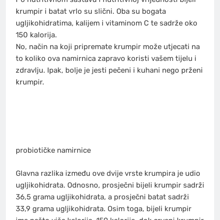
krumpir i batat vrlo su slični. Oba su bogata
ugljikohidratima, kalijem i vitaminom C te sadrže oko
150 kalorija.
No, način na koji pripremate krumpir može utjecati na
to koliko ova namirnica zapravo koristi vašem tijelu i
zdravlju. Ipak, bolje je jesti pečeni i kuhani nego prženi
krumpir.
probiotičke namirnice
Glavna razlika između ove dvije vrste krumpira je udio
ugljikohidrata. Odnosno, prosječni bijeli krumpir sadrži
36,5 grama ugljikohidrata, a prosječni batat sadrži
33,9 grama ugljikohidrata. Osim toga, bijeli krumpir