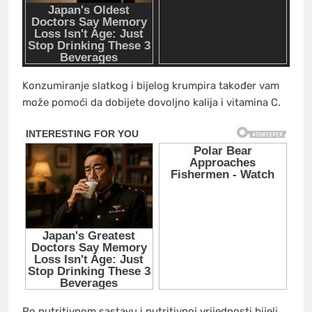
Konzumiranje slatkog i bijelog krumpira također vam
može pomoći da dobijete dovoljno kalija i vitamina C.
Po nutritivnom sastavu i nutritivnoj vrijednosti bijeli