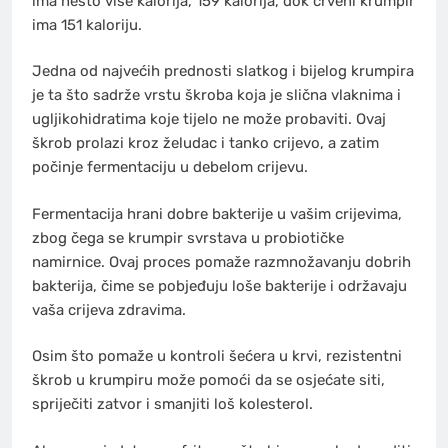
ima nešto više kalorija, 159 kalorija, dok crveni krumpir
ima 151 kaloriju.
Jedna od najvećih prednosti slatkog i bijelog krumpira
je ta što sadrže vrstu škroba koja je slična vlaknima i
ugljikohidratima koje tijelo ne može probaviti. Ovaj
škrob prolazi kroz želudac i tanko crijevo, a zatim
počinje fermentaciju u debelom crijevu.
Fermentacija hrani dobre bakterije u vašim crijevima,
zbog čega se krumpir svrstava u probiotičke
namirnice. Ovaj proces pomaže razmnožavanju dobrih
bakterija, čime se pobjeđuju loše bakterije i održavaju
vaša crijeva zdravima.
Osim što pomaže u kontroli šećera u krvi, rezistentni
škrob u krumpiru može pomoći da se osjećate siti,
spriječiti zatvor i smanjiti loš kolesterol.