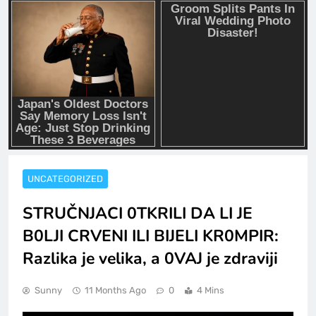
UNCATEGORIZED
STRUČNJACI 0TKRILI DA LI JE
B0LJI CRVENI ILI BIJELI KR0MPIR:
Razlika je velika, a 0VAJ je zdraviji
Sunny
11 Months Ago
0
4 Mins