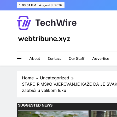
Skip
1:00:03 PM
August 8, 2026
to
content
webtribune.xyz
About
Contact
Our Staff
Advertise
Home
Uncategorized
STARO RIMSKO VJEROVANJE KAŽE DA JE SVAKI 
zaobići u velikom luku