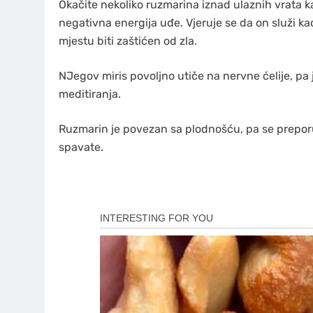
Okačite nekoliko ruzmarina iznad ulaznih vrata kako
negativna energija uđe. Vjeruje se da on služi ka
mjestu biti zaštićen od zla.
NJegov miris povoljno utiče na nervne ćelije, pa je
meditiranja.
Ruzmarin je povezan sa plodnošću, pa se prepor
spavate.