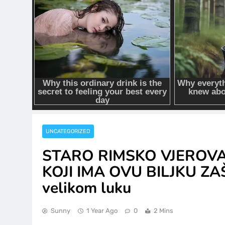
UNCATEGORIZED
STARO RIMSKO VJEROVA
KOJI IMA OVU BILJKU ZAŠTI
velikom luku
Sunny
1 Year Ago
0
2 Mins