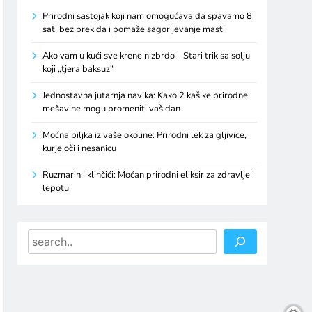
Prirodni sastojak koji nam omogućava da spavamo 8
sati bez prekida i pomaže sagorijevanje masti
Ako vam u kući sve krene nizbrdo – Stari trik sa solju
koji „tjera baksuz“
Jednostavna jutarnja navika: Kako 2 kašike prirodne
mešavine mogu promeniti vaš dan
Moćna biljka iz vaše okoline: Prirodni lek za gljivice,
kurje oči i nesanicu
Ruzmarin i klinčići: Moćan prirodni eliksir za zdravlje i
lepotu
Search