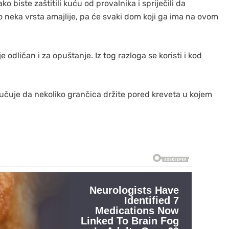
 biste zaštitili kuću od provalnika i spriječili da
o neka vrsta amajlije, pa će svaki dom koji ga ima na ovom
 odličan i za opuštanje. Iz tog razloga se koristi i kod
učuje da nekoliko grančica držite pored kreveta u kojem