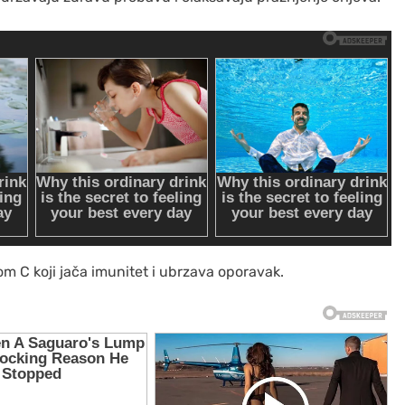
om C
koji jača imunitet i ubrzava oporavak.