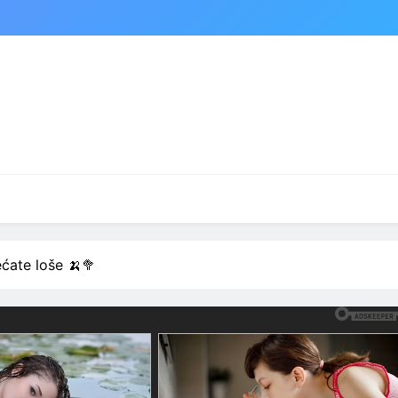
ećate loše 🍌🥦