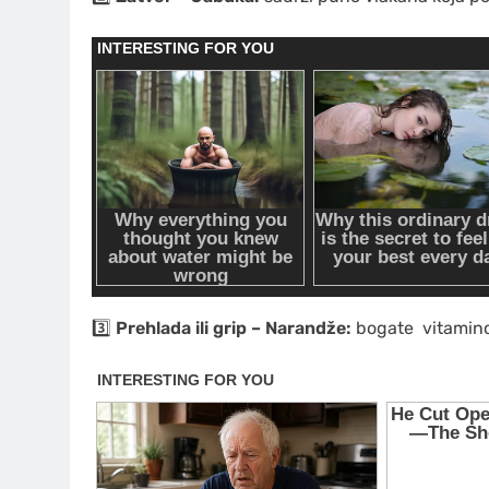
3️⃣
Prehlada ili grip – Narandže:
bogate
vitamin