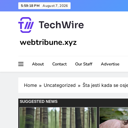
Skip
5:59:20 PM
August 7, 2026
to
content
webtribune.xyz
About
Contact
Our Staff
Advertise
Home
Uncategorized
Šta jesti kada se osj