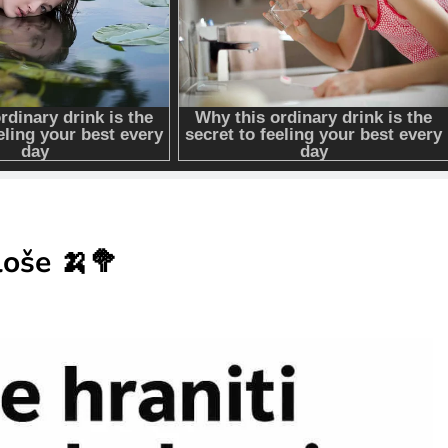
loše 🍌🥦