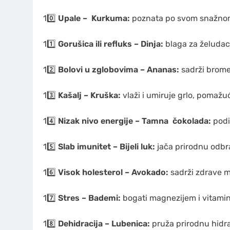
10️⃣
Upale –
Kurkuma
:
poznata po svom snažnom
11️⃣
Gorušica ili refluks – Dinja:
blaga za želudac 
12️⃣
Bolovi u zglobovima – Ananas:
sadrži bromel
13️⃣
Kašalj – Kruška:
vlaži i umiruje grlo, pomažući
14️⃣
Nizak nivo energije – Tamna
čokolada
:
podi
15️⃣
Slab imunitet – Bijeli luk:
jača prirodnu odbra
16️⃣
Visok holesterol – Avokado:
sadrži zdrave ma
17️⃣
Stres – Bademi:
bogati magnezijem i vitamin
18️⃣
Dehidracija – Lubenica:
pruža prirodnu hidrat