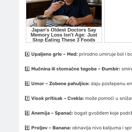
4️⃣
Upaljeno grlo – Med:
prirodno umiruje bol i bor
5️⃣
Mučnina ili stomačne tegobe – Đumbir:
smiru
6️⃣
Umor – Zobene pahuljice:
daju postepenu ener
7️⃣
Visok pritisak – Cvekla:
može pomoći u snižava
8️⃣
Anemija – Spanać:
bogat gvožđem koje podrža
9️⃣
Proljev – Banana:
obnavlja nivo kalijuma i sp