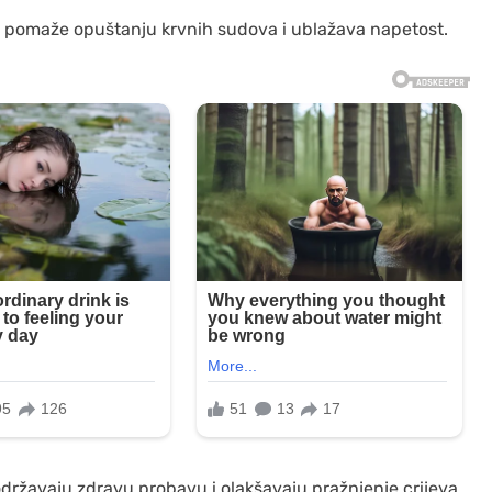
 pomaže opuštanju krvnih sudova i ublažava napetost.
državaju zdravu probavu i olakšavaju pražnjenje crijeva.