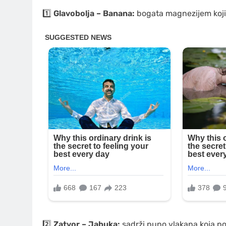
1️⃣
Glavobolja – Banana:
bogata magnezijem koji
2️⃣
Zatvor – Jabuka:
sadrži puno vlakana koja po