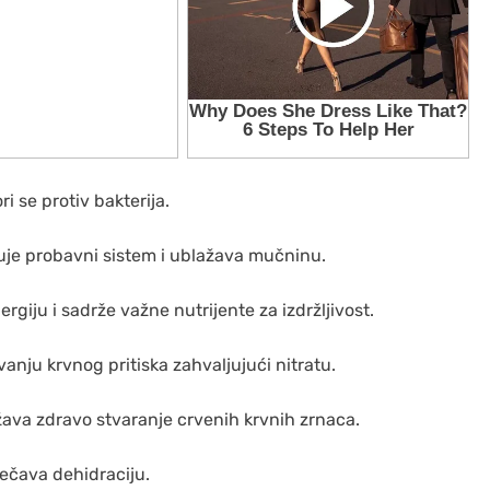
i se protiv bakterija.
je probavni sistem i ublažava mučninu.
giju i sadrže važne nutrijente za izdržljivost.
nju krvnog pritiska zahvaljujući nitratu.
va zdravo stvaranje crvenih krvnih zrnaca.
rečava dehidraciju.