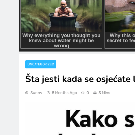
UNCATEGORIZED
Šta jesti kada se osjećate 
Sunny
8 Months Ago
0
3 Mins