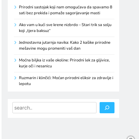
Prirodni sastojak koji nam omogućava da spavamo 8
sati bez prekida i pomaže sagorijevanje masti
Ako vam u kući sve krene nizbrdo – Stari trik sa solju
koji „tjera baksuz“
Jednostavna jutarnja navika: Kako 2 kašike prirodne
mešavine mogu promeniti vaš dan
Moćna biljka iz vaše okoline: Prirodni lek za gljivice,
kurje oči i nesanicu
Ruzmarin i klinčići: Moćan prirodni eliksir za zdravlje i
lepotu
Search