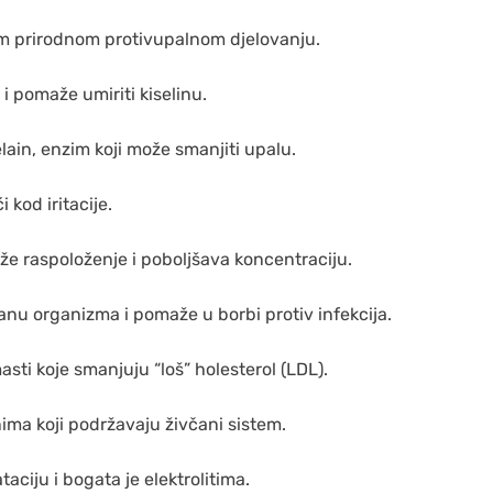
 prirodnom protivupalnom djelovanju.
i pomaže umiriti kiselinu.
ain, enzim koji može smanjiti upalu.
 kod iritacije.
že raspoloženje i poboljšava koncentraciju.
nu organizma i pomaže u borbi protiv infekcija.
sti koje smanjuju “loš” holesterol (LDL).
ima koji podržavaju živčani sistem.
aciju i bogata je elektrolitima.