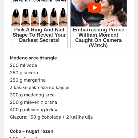
Medeno srce štangle
200 ml vode
250 g šećera
250 g margarina
3 kašike pekmeza od kajsije
300 g medenog srca
200 g mlevenih oraha
400 g mlevenog keksa
Glazura: 150 g čokolade + 2 kašike ulja
Čoko – nugat rozen