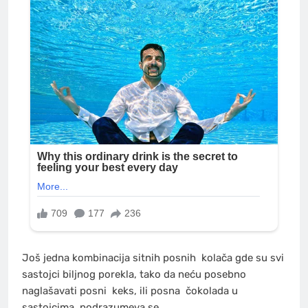
Još jedna kombinacija sitnih posnih
kolača
gde su svi
sastojci biljnog porekla, tako da neću posebno
naglašavati posni
keks
, ili posna
čokolada
u
sastojcima, podrazumeva se.