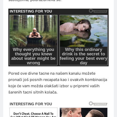
Pored ove divne tacne na našem kanalu možete
pronači još posnih recapata kao i ovakvih kombinacija
koje će vam možda olakšati izbor u pripremi vaših
šarenih tacni sitnih kolača.