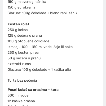
150 g mlevenog lešnika
150 g eurokrema
Glazura: 100g čokolade + blendirani lešnik
Kesten rolat
250 g keksa
125 g šećera u prahu
100 g otopljene čokolade
izmedju 100 – 150 ml vode, čaja ili soka
250 g kesten pirea
50 g šećera u prahu
ekstrakt ruma
Glazura: 100 g čokolade + 1 kašika ulja
Torta bez pečenja
Posni kolač sa orasima – kora
300 ml vode
12 kašika brašna