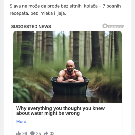
Slava ne može da prođe bez sitnih
kolača
– 7 posnih
recepata, bez
mleka
i
jaja
.