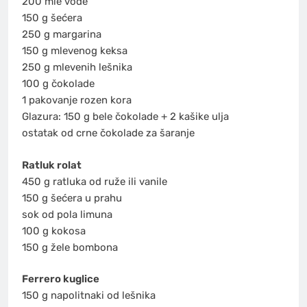
200 mle vode
150 g šećera
250 g margarina
150 g mlevenog keksa
250 g mlevenih lešnika
100 g čokolade
1 pakovanje rozen kora
Glazura: 150 g bele čokolade + 2 kašike ulja
ostatak od crne čokolade za šaranje
Ratluk rolat
450 g ratluka od ruže ili vanile
150 g šećera u prahu
sok od pola limuna
100 g kokosa
150 g žele bombona
Ferrero kuglice
150 g napolitnaki od lešnika