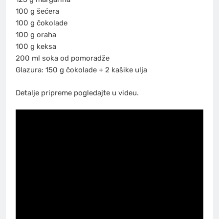
100 g šećera
100 g čokolade
100 g oraha
100 g keksa
200 ml soka od pomoradže
Glazura: 150 g čokolade + 2 kašike ulja
Detalje pripreme pogledajte u videu.