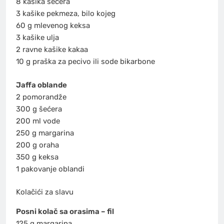
8 kašika šećera
3 kašike pekmeza, bilo kojeg
60 g mlevenog keksa
3 kašike ulja
2 ravne kašike kakaa
10 g praška za pecivo ili sode bikarbone
Jaffa oblande
2 pomorandže
300 g šećera
200 ml vode
250 g margarina
200 g oraha
350 g keksa
1 pakovanje oblandi
Kolačići za slavu
Posni kolač sa orasima – fil
125 g margarina