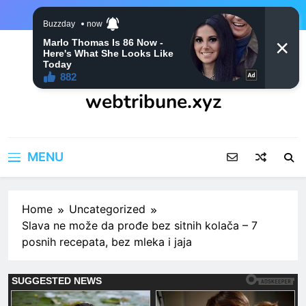
Skip
to
content
webtribune.xyz
MENU
Home
Uncategorized
Slava ne može da prođe bez sitnih kolača – 7
posnih recepata, bez mleka i jaja