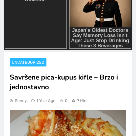
UNCATEGORIZED
Savršene pica-kupus kifle – Brzo i
jednostavno
Sunny
1 Year Ago
0
7 Mins