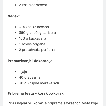
2 kašičice šećera
Nadev:
3-4 kašike kečapa
350 g pilećeg parizera
100 g kačkavalja
1 kesica origana
2 prstohvata peršuna
Premazivanje i dekoracija:
1 jaje
40 g susama
30 g krupne morske soli
Priprema testa – korak po korak
Prvi i najvažniji korak je priprema savršenog testa koje