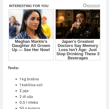
Testo:
1 kg brašna
1 kašičica soli
2 jaja
2 dl ulja
0,5 l mleka
50 g kvasca