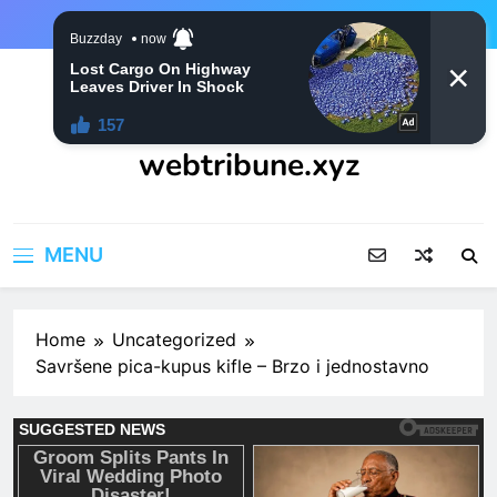
Skip
to
content
webtribune.xyz
MENU
Home
Uncategorized
Savršene pica-kupus kifle – Brzo i jednostavno