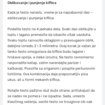
Oblikovanje i punjenje kiflica
Kada je testo naraslo, vreme je za najzabavniji deo –
oblikovanje i punjenje kiflica.
Podelite testo na 4 jednaka dela. Svaki deo oblikujte u
loptu i lagano premesite da izbacite višak vazduha.
Svaku loptu razvucite oklagijom u pravougaoni oblik,
debljine između 2 i 3 milimetra. Ovaj korak je važan jer
tanko testo omogućava da kiflice budu lagane i
hrskave spolja, a meke iznutra. Na testo ravnomerno
rasporedite kečap, zatim narendajte parizer i
kačkavalj. Posolite sa origanom i pospite peršunovim
listićima. Ova kombinacija daje prepoznatljiv pica
ukus, ali u formi mekanih kiflica.
Rolajte testo pažljivo duž duže strane, pritiskajući da
se nadev ne pomera i ne ispadne. Sada, umesto
klasičnog sečenja, secite testo na trouglove cik-cak