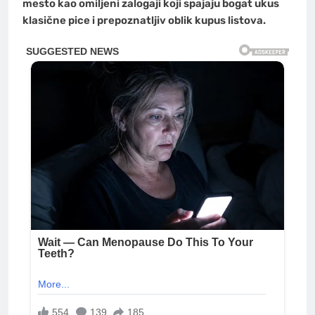
mesto kao omiljeni zalogaji koji spajaju bogat ukus
klasične pice i prepoznatljiv oblik kupus listova.