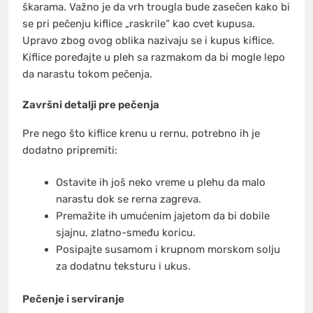
škarama. Važno je da vrh trougla bude zasečen kako bi
se pri pečenju kiflice „raskrile“ kao cvet kupusa.
Upravo zbog ovog oblika nazivaju se i kupus kiflice.
Kiflice poređajte u pleh sa razmakom da bi mogle lepo
da narastu tokom pečenja.
Završni detalji pre pečenja
Pre nego što kiflice krenu u rernu, potrebno ih je
dodatno pripremiti:
Ostavite ih još neko vreme u plehu da malo
narastu dok se rerna zagreva.
Premažite ih umućenim jajetom da bi dobile
sjajnu, zlatno-smeđu koricu.
Posipajte susamom i krupnom morskom solju
za dodatnu teksturu i ukus.
Pečenje i serviranje