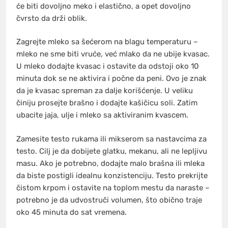
će biti dovoljno meko i elastično, a opet dovoljno
čvrsto da drži oblik.
Zagrejte mleko sa šećerom na blagu temperaturu –
mleko ne sme biti vruće, već mlako da ne ubije kvasac.
U mleko dodajte kvasac i ostavite da odstoji oko 10
minuta dok se ne aktivira i počne da peni. Ovo je znak
da je kvasac spreman za dalje korišćenje. U veliku
činiju prosejte brašno i dodajte kašičicu soli. Zatim
ubacite jaja, ulje i mleko sa aktiviranim kvascem.
Zamesite testo rukama ili mikserom sa nastavcima za
testo. Cilj je da dobijete glatku, mekanu, ali ne lepljivu
masu. Ako je potrebno, dodajte malo brašna ili mleka
da biste postigli idealnu konzistenciju. Testo prekrijte
čistom krpom i ostavite na toplom mestu da naraste –
potrebno je da udvostruči volumen, što obično traje
oko 45 minuta do sat vremena.