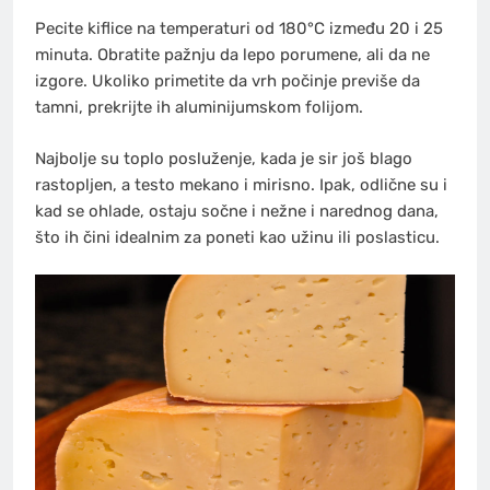
Pecite kiflice na temperaturi od 180°C između 20 i 25
minuta. Obratite pažnju da lepo porumene, ali da ne
izgore. Ukoliko primetite da vrh počinje previše da
tamni, prekrijte ih aluminijumskom folijom.
Najbolje su toplo posluženje, kada je sir još blago
rastopljen, a testo mekano i mirisno. Ipak, odlične su i
kad se ohlade, ostaju sočne i nežne i narednog dana,
što ih čini idealnim za poneti kao užinu ili poslasticu.