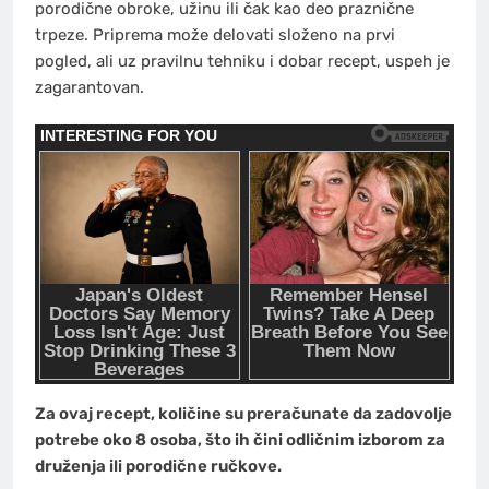
porodične obroke, užinu ili čak kao deo praznične
trpeze. Priprema može delovati složeno na prvi
pogled, ali uz pravilnu tehniku i dobar recept, uspeh je
zagarantovan.
Za ovaj recept, količine su preračunate da zadovolje
potrebe oko 8 osoba, što ih čini odličnim izborom za
druženja ili porodične ručkove.