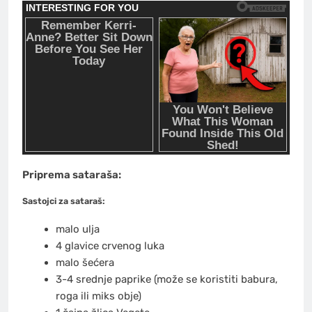
Priprema sataraša:
Sastojci za sataraš:
malo ulja
4 glavice crvenog luka
malo šećera
3-4 srednje paprike (može se koristiti babura,
roga ili miks obje)