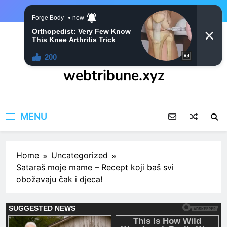
Skip
to
content
webtribune.xyz
MENU
Home
Uncategorized
Sataraš moje mame – Recept koji baš svi
obožavaju čak i djeca!