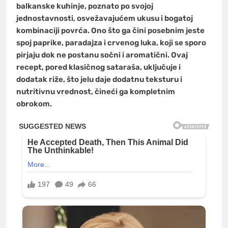
balkanske kuhinje, poznato po svojoj
jednostavnosti, osvežavajućem ukusu i bogatoj
kombinaciji povrća. Ono što ga čini posebnim jeste
spoj paprike, paradajza i crvenog luka, koji se sporo
pirjaju dok ne postanu sočni i aromatični. Ovaj
recept, pored klasičnog sataraša, uključuje i
dodatak riže, što jelu daje dodatnu teksturu i
nutritivnu vrednost, čineći ga kompletnim
obrokom.