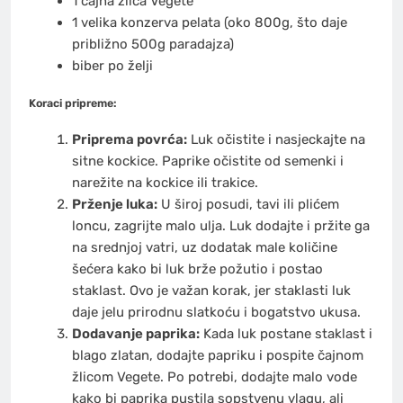
1 čajna žlica Vegete
1 velika konzerva pelata (oko 800g, što daje
približno 500g paradajza)
biber po želji
Koraci pripreme:
Priprema povrća:
Luk očistite i nasjeckajte na
sitne kockice. Paprike očistite od semenki i
narežite na kockice ili trakice.
Prženje luka:
U široj posudi, tavi ili plićem
loncu, zagrijte malo ulja. Luk dodajte i pržite ga
na srednjoj vatri, uz dodatak male količine
šećera kako bi luk brže požutio i postao
staklast. Ovo je važan korak, jer staklasti luk
daje jelu prirodnu slatkoću i bogatstvo ukusa.
Dodavanje paprika:
Kada luk postane staklast i
blago zlatan, dodajte papriku i pospite čajnom
žlicom Vegete. Po potrebi, dodajte malo vode
kako bi paprika pustila sopstvenu vlagu, ali