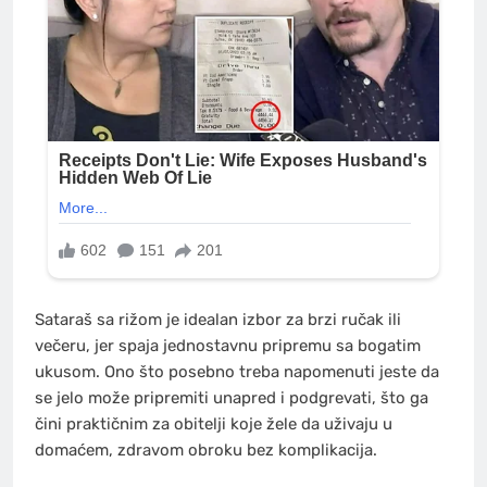
Sataraš sa rižom je idealan izbor za brzi ručak ili
večeru, jer spaja jednostavnu pripremu sa bogatim
ukusom. Ono što posebno treba napomenuti jeste da
se jelo može pripremiti unapred i podgrevati, što ga
čini praktičnim za obitelji koje žele da uživaju u
domaćem, zdravom obroku bez komplikacija.