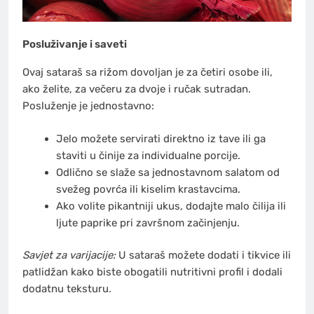
Posluživanje i saveti
Ovaj sataraš sa rižom dovoljan je za četiri osobe ili,
ako želite, za večeru za dvoje i ručak sutradan.
Posluženje je jednostavno:
Jelo možete servirati direktno iz tave ili ga
staviti u činije za individualne porcije.
Odlično se slaže sa jednostavnom salatom od
svežeg povrća ili kiselim krastavcima.
Ako volite pikantniji ukus, dodajte malo čilija ili
ljute paprike pri završnom začinjenju.
Savjet za varijacije:
U sataraš možete dodati i tikvice ili
patlidžan kako biste obogatili nutritivni profil i dodali
dodatnu teksturu.