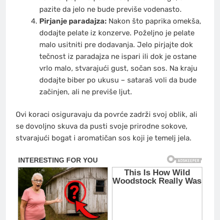
pazite da jelo ne bude previše vodenasto.
Pirjanje paradajza:
Nakon što paprika omekša,
dodajte pelate iz konzerve. Poželjno je pelate
malo usitniti pre dodavanja. Jelo pirjajte dok
tečnost iz paradajza ne ispari ili dok je ostane
vrlo malo, stvarajući gust, sočan sos. Na kraju
dodajte biber po ukusu – sataraš voli da bude
začinjen, ali ne previše ljut.
Ovi koraci osiguravaju da povrće zadrži svoj oblik, ali
se dovoljno skuva da pusti svoje prirodne sokove,
stvarajući bogat i aromatičan sos koji je temelj jela.