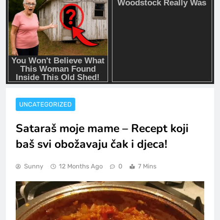
UNCATEGORIZED
Sataraš moje mame – Recept koji
baš svi obožavaju čak i djeca!
Sunny
12 Months Ago
0
7 Mins