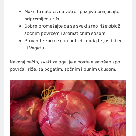
Maknite sataraš sa vatre i pažljivo umiješajte
pripremljenu rižu.
Dobro promešajte da se svaki zrno riže obloži
sočnim povrćem i aromatičnim sosom.
Proverite začine i po potrebi dodajte još biber
ili Vegetu.
Na ovaj način, svaki zalogaj jela postaje savršen spoj
povrća i riže, sa bogatim, sočnim i punim ukusom.