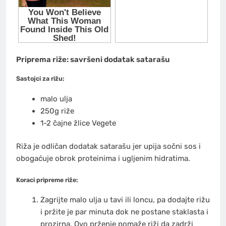
Priprema riže: savršeni dodatak satarašu
Sastojci za rižu:
malo ulja
250g riže
1-2 čajne žlice Vegete
Riža je odličan dodatak satarašu jer upija sočni sos i
obogaćuje obrok proteinima i ugljenim hidratima.
Koraci pripreme riže:
Zagrijte malo ulja u tavi ili loncu, pa dodajte rižu
i pržite je par minuta dok ne postane staklasta i
prozirna. Ovo prženje pomaže riži da zadrži