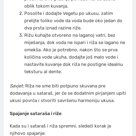
oblik tokom kuvanja.
Posolite i dodajte Vegetu po ukusu, zatim
prelijte toliko vode da voda bude oko jedan do
dva prsta iznad razine riže.
Rižu kuhajte otvoreno na laganoj vatri, bez
miješanja, dok voda ne ispari i riža se lagano ne
omekša. Ako je potrebno, nakon što se prva
količina vode ukuha, dodajte još malo vode i
nastavite kuvanje dok riža ne postigne idealnu
teksturu al dente.
Savjet:
Riža ne sme biti potpuno skuvana pre
dodavanja u sataraš, jer će se dodatnim pirjanjem upiti
ukusi povrća i stvoriti savršenu harmoniju ukusa.
Spajanje sataraša i riže
Kada su i sataraš i riža spremni, sledeći korak je
njihovo spajanje: