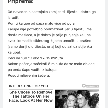
Priprema:
Od navedenih sastojaka zamijesiti
tijesto
i dobro ga
izraditi.
Puniti kalupe od šapa malo više od pola.
Kalupe nije potrebno podmazivati jer u tijestu ima
dosta maslaca, a je dobro je prije punjenja kalupa,
svaki komadić otkinutog
tijesta
umočiti u brašno
(samo donji dio tijesta, onaj koji dolazi uz stijenku
kalupa).
Peći na 180 °C oko 13- 15 minuta.
Nakon pečenja sačekati 5 minuta da se malo ohlade,
pa onda šape vaditi iz kalupa.
Posuti mljevenim šećera.