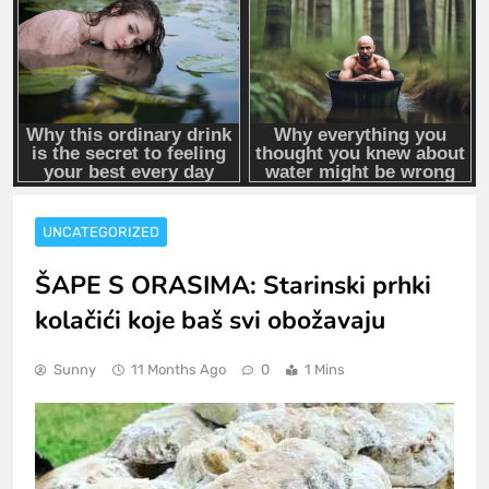
UNCATEGORIZED
ŠAPE S ORASIMA: Starinski prhki
kolačići koje baš svi obožavaju
Sunny
11 Months Ago
0
1 Mins