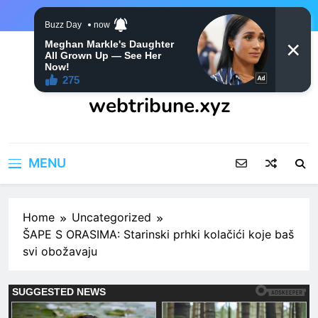
Skip
to
content
webtribune.xyz
MENU
Home
Uncategorized
ŠAPE S ORASIMA: Starinski prhki kolačići koje baš
svi obožavaju