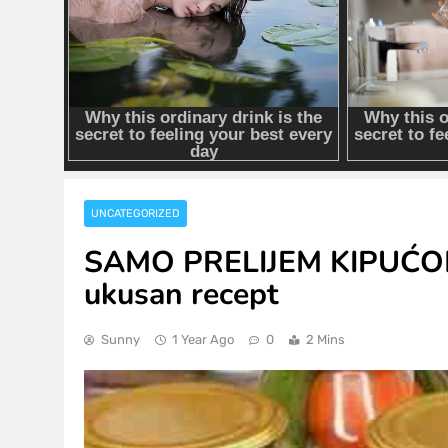
UNCATEGORIZED
SAMO PRELIJEM KIPUĆO
ukusan recept
Sunny
1 Year Ago
0
2 Mins