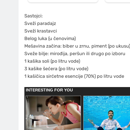
Sastojci:
Sveži paradajz
Sveži krastavci
Belog luka (u čenovima)
Mešavina začina: biber u zrnu, piment (po ukusu
Sveže bilje: mirođija, peršun ili drugo po izboru
1 kašika soli (po litru vode)
3 kašike šećera (po litru vode)
1 kašičica sirćetne esencije (70%) po litru vode