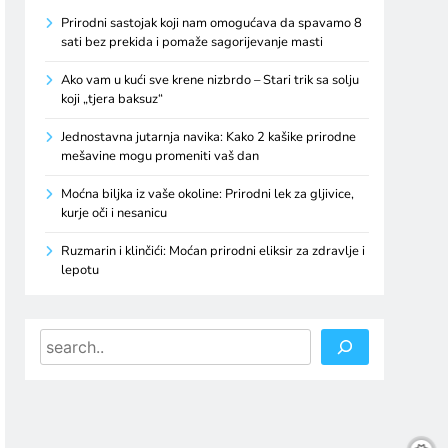
Prirodni sastojak koji nam omogućava da spavamo 8
sati bez prekida i pomaže sagorijevanje masti
Ako vam u kući sve krene nizbrdo – Stari trik sa solju
koji „tjera baksuz“
Jednostavna jutarnja navika: Kako 2 kašike prirodne
mešavine mogu promeniti vaš dan
Moćna biljka iz vaše okoline: Prirodni lek za gljivice,
kurje oči i nesanicu
Ruzmarin i klinčići: Moćan prirodni eliksir za zdravlje i
lepotu
Search