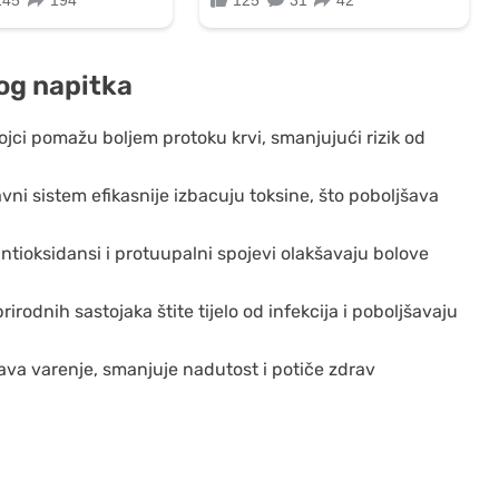
og napitka
ojci pomažu boljem protoku krvi, smanjujući rizik od
avni sistem efikasnije izbacuju toksine, što poboljšava
ntioksidansi i protuupalni spojevi olakšavaju bolove
prirodnih sastojaka štite tijelo od infekcija i poboljšavaju
ava varenje, smanjuje nadutost i potiče zdrav