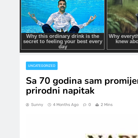
UNCATEGORIZED
Sa 70 godina sam promijen
prirodni napitak
Sunny
4 Months Ago
0
2 Mins