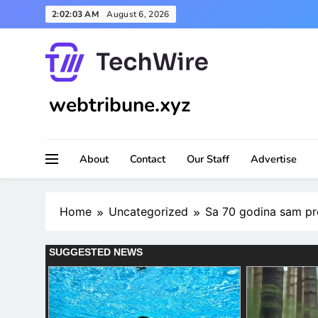
Skip
2:02:04 AM
August 6, 2026
to
content
webtribune.xyz
About
Contact
Our Staff
Advertise
Home
Uncategorized
Sa 70 godina sam pro