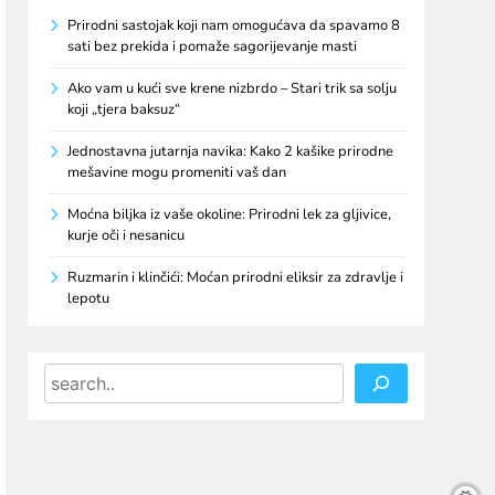
Prirodni sastojak koji nam omogućava da spavamo 8
sati bez prekida i pomaže sagorijevanje masti
Ako vam u kući sve krene nizbrdo – Stari trik sa solju
koji „tjera baksuz“
Jednostavna jutarnja navika: Kako 2 kašike prirodne
mešavine mogu promeniti vaš dan
Moćna biljka iz vaše okoline: Prirodni lek za gljivice,
kurje oči i nesanicu
Ruzmarin i klinčići: Moćan prirodni eliksir za zdravlje i
lepotu
Search