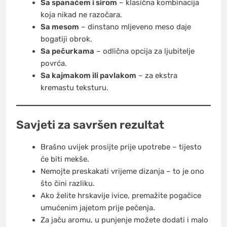
Sa spanaćem i sirom
– klasična kombinacija
koja nikad ne razočara.
Sa mesom
– dinstano mljeveno meso daje
bogatiji obrok.
Sa pečurkama
– odlična opcija za ljubitelje
povrća.
Sa kajmakom ili pavlakom
– za ekstra
kremastu teksturu.
Savjeti za savršen rezultat
Brašno uvijek prosijte prije upotrebe – tijesto
će biti mekše.
Nemojte preskakati vrijeme dizanja – to je ono
što čini razliku.
Ako želite hrskavije ivice, premažite pogačice
umućenim jajetom prije pečenja.
Za jaču aromu, u punjenje možete dodati i malo