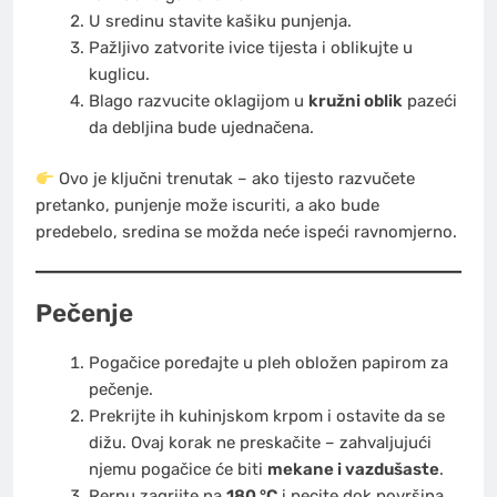
U sredinu stavite kašiku punjenja.
Pažljivo zatvorite ivice tijesta i oblikujte u
kuglicu.
Blago razvucite oklagijom u
kružni oblik
pazeći
da debljina bude ujednačena.
Ovo je ključni trenutak – ako tijesto razvučete
pretanko, punjenje može iscuriti, a ako bude
predebelo, sredina se možda neće ispeći ravnomjerno.
Pečenje
Pogačice poređajte u pleh obložen papirom za
pečenje.
Prekrijte ih kuhinjskom krpom i ostavite da se
dižu. Ovaj korak ne preskačite – zahvaljujući
njemu pogačice će biti
mekane i vazdušaste
.
Rernu zagrijte na
180 °C
i pecite dok površina