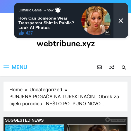
Skip
to
content
webtribune.xyz
MENU
Home
Uncategorized
PUNJENA POGAČA NA TURSKI NAČIN…Obrok za
cijelu porodicu…NEŠTO POTPUNO NOVO…