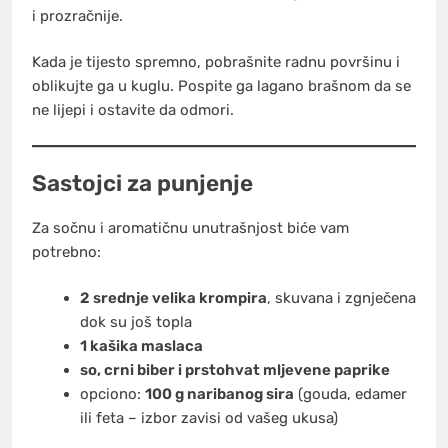
i prozračnije.
Kada je tijesto spremno, pobrašnite radnu površinu i
oblikujte ga u kuglu. Pospite ga lagano brašnom da se
ne lijepi i ostavite da odmori.
Sastojci za punjenje
Za sočnu i aromatičnu unutrašnjost biće vam
potrebno:
2 srednje velika krompira
, skuvana i zgnječena
dok su još topla
1 kašika maslaca
so, crni biber i prstohvat mljevene paprike
opciono:
100 g naribanog sira
(gouda, edamer
ili feta – izbor zavisi od vašeg ukusa)