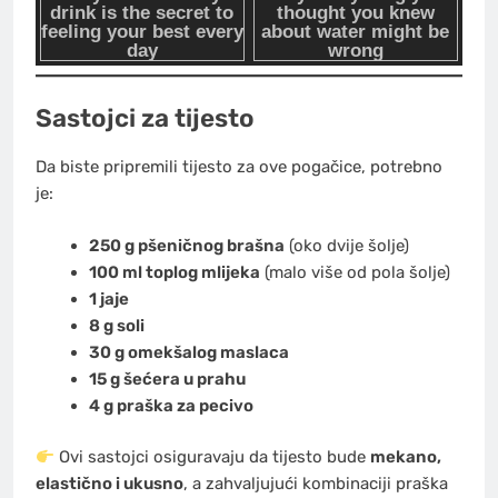
Sastojci za tijesto
Da biste pripremili tijesto za ove pogačice, potrebno
je:
250 g pšeničnog brašna
(oko dvije šolje)
100 ml toplog mlijeka
(malo više od pola šolje)
1 jaje
8 g soli
30 g omekšalog maslaca
15 g šećera u prahu
4 g praška za pecivo
Ovi sastojci osiguravaju da tijesto bude
mekano,
elastično i ukusno
, a zahvaljujući kombinaciji praška