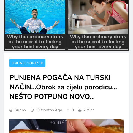
UNCATEGORIZED
PUNJENA POGAČA NA TURSKI
NAČIN…Obrok za cijelu porodicu…
NEŠTO POTPUNO NOVO…
Sunny
10 Months Ago
0
7 Mins