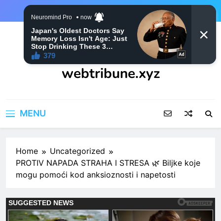
Skip
to
content
webtribune.xyz
MENU
Home
Uncategorized
PROTIV NAPADA STRAHA I STRESA 🌿 Biljke koje
mogu pomoći kod anksioznosti i napetosti