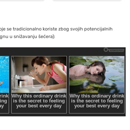
oje se tradicionalno koriste zbog svojih potencijalnih
gnu u snižavanju šećera):