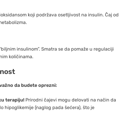
oksidansom koji podržava osetljivost na insulin. Čaj od
 metabolizma.
 “biljnim insulinom”. Smatra se da pomaže u regulaciji
enim količinama.
rnost
važno da budete oprezni:
u terapiju!
Prirodni čajevi mogu delovati na način da
o hipoglikemije (naglog pada šećera), što je