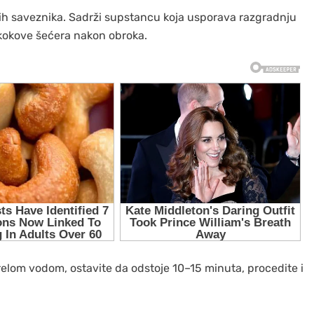
nih saveznika. Sadrži supstancu koja usporava razgradnju
skokove šećera nakon obroka.
relom vodom, ostavite da odstoje 10–15 minuta, procedite i