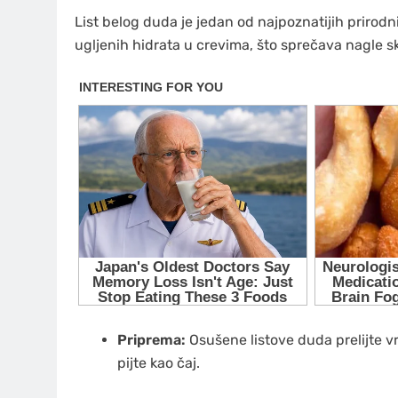
List belog duda je jedan od najpoznatijih prirod
ugljenih hidrata u crevima, što sprečava nagle 
Priprema:
Osušene listove duda prelijte v
pijte kao čaj.