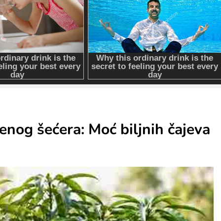
nog šećera: Moć biljnih čajeva