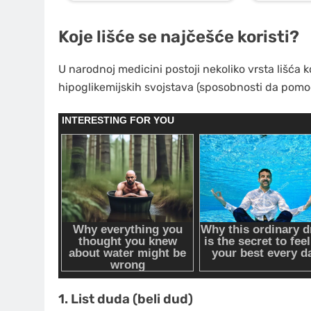
Koje lišće se najčešće koristi?
U narodnoj medicini postoji nekoliko vrsta lišća k
hipoglikemijskih svojstava (sposobnosti da pomo
1. List duda (beli dud)