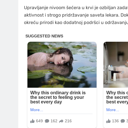
Upravljanje nivoom šećera u krvi je ozbiljan zada
aktivnost i strogo pridržavanje saveta lekara. Do
okreću prirodi kao dodatnoj podršci u održavanju