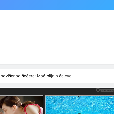
povišenog šećera: Moć biljnih čajeva