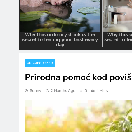
UNCATEGORIZED
Prirodna pomoć kod poviše
Sunny
2 Months Ago
0
4 Mins