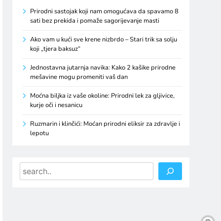
Prirodni sastojak koji nam omogućava da spavamo 8
sati bez prekida i pomaže sagorijevanje masti
Ako vam u kući sve krene nizbrdo – Stari trik sa solju
koji „tjera baksuz“
Jednostavna jutarnja navika: Kako 2 kašike prirodne
mešavine mogu promeniti vaš dan
Moćna biljka iz vaše okoline: Prirodni lek za gljivice,
kurje oči i nesanicu
Ruzmarin i klinčići: Moćan prirodni eliksir za zdravlje i
lepotu
Search