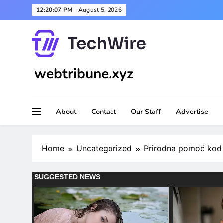
Skip
12:20:09 PM
August 5, 2026
to
content
webtribune.xyz
About
Contact
Our Staff
Advertise
Home
Uncategorized
Prirodna pomoć kod 