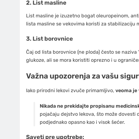
2. List masline
List masline je izuzetno bogat oleuropeinom, anti
lista masline se vekovima koristi za stabilizaciju
3. List borovnice
Čaj od lista borovnice (ne ploda) često se naziva
glukoze, ali se mora koristiti oprezno i u ogranič
Važna upozorenja za vašu sigu
Iako prirodni lekovi zvuče primamljivo,
veoma je 
Nikada ne prekidajte propisanu medicinsk
pojačaju dejstvo lekova, što može dovesti d
podjednako opasno kao i visok šećer.
Saveti pre upotrebe: