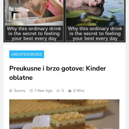
UNCATEGORIZED
Preukusne i brzo gotove: Kinder
oblatne
Sunny
1 Year Ago
0
2 Mins