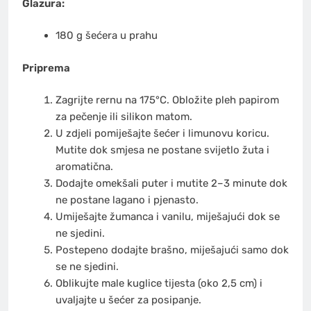
Glazura:
180 g šećera u prahu
Priprema
Zagrijte rernu na 175°C. Obložite pleh papirom
za pečenje ili silikon matom.
U zdjeli pomiješajte šećer i limunovu koricu.
Mutite dok smjesa ne postane svijetlo žuta i
aromatična.
Dodajte omekšali puter i mutite 2–3 minute dok
ne postane lagano i pjenasto.
Umiješajte žumanca i vanilu, miješajući dok se
ne sjedini.
Postepeno dodajte brašno, miješajući samo dok
se ne sjedini.
Oblikujte male kuglice tijesta (oko 2,5 cm) i
uvaljajte u šećer za posipanje.