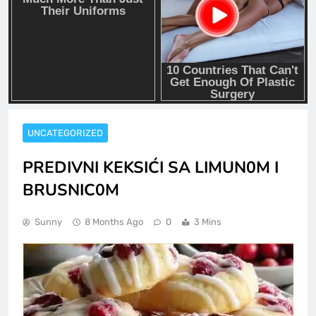
UNCATEGORIZED
PREDIVNI KEKSIĆI SA LIMUN0M I
BRUSNIC0M
Sunny
8 Months Ago
0
3 Mins