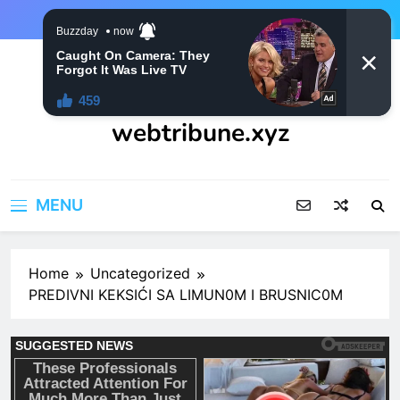
Skip
to
content
webtribune.xyz
MENU
Home
Uncategorized
PREDIVNI KEKSIĆI SA LIMUN0M I BRUSNIC0M