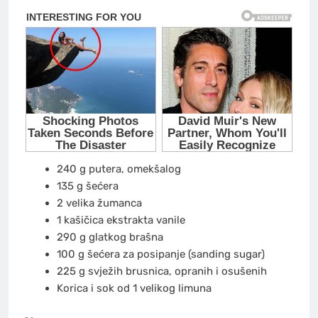
240 g putera, omekšalog
135 g šećera
2 velika žumanca
1 kašičica ekstrakta vanile
290 g glatkog brašna
100 g šećera za posipanje (sanding sugar)
225 g svježih brusnica, opranih i osušenih
Korica i sok od 1 velikog limuna