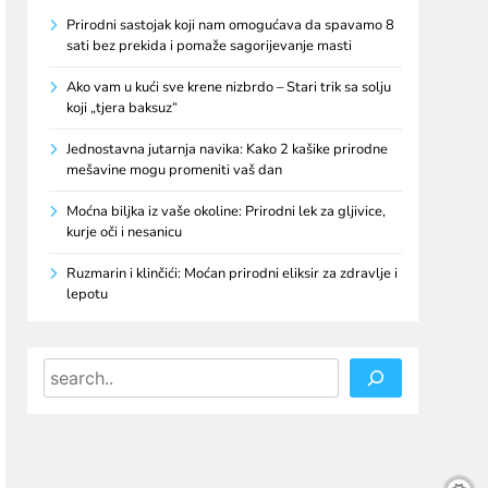
Prirodni sastojak koji nam omogućava da spavamo 8
sati bez prekida i pomaže sagorijevanje masti
Ako vam u kući sve krene nizbrdo – Stari trik sa solju
koji „tjera baksuz“
Jednostavna jutarnja navika: Kako 2 kašike prirodne
mešavine mogu promeniti vaš dan
Moćna biljka iz vaše okoline: Prirodni lek za gljivice,
kurje oči i nesanicu
Ruzmarin i klinčići: Moćan prirodni eliksir za zdravlje i
lepotu
Search