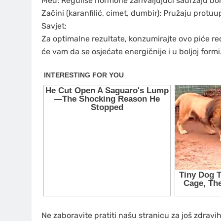
Med: Reguliše hormone zahvaljujući sadržaju bor
Začini (karanfilić, cimet, đumbir): Pružaju protuu
Savjet:
Za optimalne rezultate, konzumirajte ovo piće r
će vam da se osjećate energičnije i u boljoj formi
Ne zaboravite pratiti našu stranicu za još zdravih 