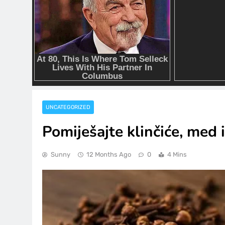
UNCATEGORIZED
Pomiješajte klinčiće, med i
Sunny
12 Months Ago
0
4 Mins