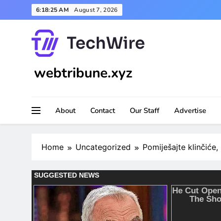
Skip
6:18:27 AM
August 7, 2026
to
content
webtribune.xyz
About
Contact
Our Staff
Advertise
Home
Uncategorized
Pomiješajte klinčiće,