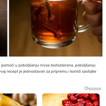
e pomoći u poboljšanju nivoa testosterona, poboljšanju
 Ovaj recept je jednostavan za pripremu i koristi sastojke