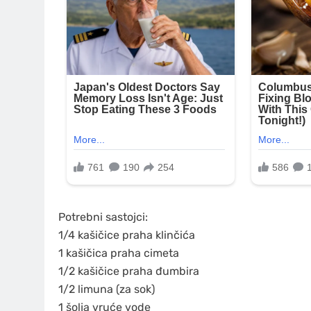
Potrebni sastojci:
1/4 kašičice praha klinčića
1 kašičica praha cimeta
1/2 kašičice praha đumbira
1/2 limuna (za sok)
1 šolja vruće vode