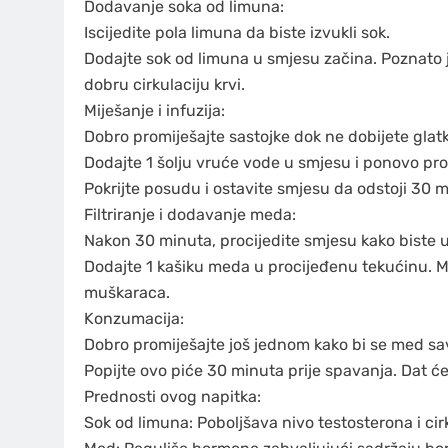
Dodavanje soka od limuna:
Iscijedite pola limuna da biste izvukli sok.
Dodajte sok od limuna u smjesu začina. Poznato j
dobru cirkulaciju krvi.
Miješanje i infuzija:
Dobro promiješajte sastojke dok ne dobijete glat
Dodajte 1 šolju vruće vode u smjesu i ponovo pro
Pokrijte posudu i ostavite smjesu da odstoji 30 
Filtriranje i dodavanje meda:
Nakon 30 minuta, procijedite smjesu kako biste uk
Dodajte 1 kašiku meda u procijeđenu tekućinu. Me
muškaraca.
Konzumacija:
Dobro promiješajte još jednom kako bi se med sa
Popijte ovo piće 30 minuta prije spavanja. Dat će 
Prednosti ovog napitka:
Sok od limuna: Poboljšava nivo testosterona i cirk