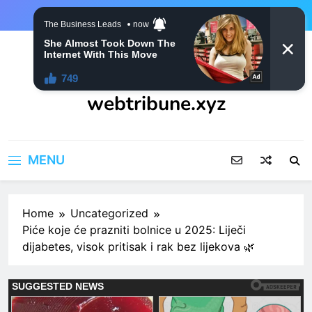
Skip
to
content
webtribune.xyz
MENU
Home
Uncategorized
Piće koje će prazniti bolnice u 2025: Liječi
dijabetes, visok pritisak i rak bez lijekova 🌿