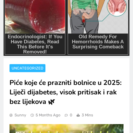
UNCATEGORIZED
Piće koje će prazniti bolnice u 2025:
Liječi dijabetes, visok pritisak i rak
bez lijekova 🌿
Sunny
5 Months Ago
0
3 Mins