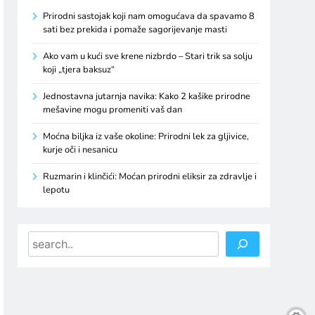
Prirodni sastojak koji nam omogućava da spavamo 8
sati bez prekida i pomaže sagorijevanje masti
Ako vam u kući sve krene nizbrdo – Stari trik sa solju
koji „tjera baksuz“
Jednostavna jutarnja navika: Kako 2 kašike prirodne
mešavine mogu promeniti vaš dan
Moćna biljka iz vaše okoline: Prirodni lek za gljivice,
kurje oči i nesanicu
Ruzmarin i klinčići: Moćan prirodni eliksir za zdravlje i
lepotu
Search