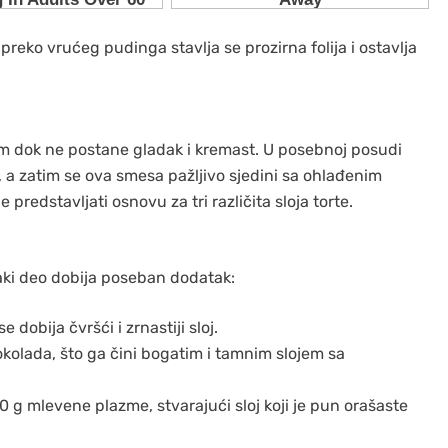
, preko vrućeg pudinga stavlja se prozirna folija i ostavlja
m dok ne postane gladak i kremast. U posebnoj posudi
 a zatim se ova smesa pažljivo sjedini sa ohlađenim
predstavljati osnovu za tri različita sloja torte.
vaki deo dobija poseban dodatak:
dobija čvršći i zrnastiji sloj.
kolada, što ga čini bogatim i tamnim slojem sa
 g mlevene plazme, stvarajući sloj koji je pun orašaste