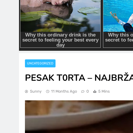
UNCATEGORIZED
PESAK T0RTA – NAJBRŽ
Sunny
11 Months Ago
0
5 Mins