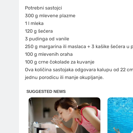
Potrebni sastojci
300 g mlevene plazme
1 l mleka
120 g šećera
3 pudinga od vanile
250 g margarina ili maslaca + 3 kašike šećera u 
100 g mlevenih oraha
100 g crne čokolade za kuvanje
Ova količina sastojaka odgovara kalupu od 22 cm, 
jednu porodicu ili manje okupljanje.