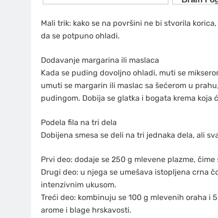
Mali trik: kako se na površini ne bi stvorila korica
da se potpuno ohladi.
Dodavanje margarina ili maslaca
Kada se puding dovoljno ohladi, muti se miksero
umuti se margarin ili maslac sa šećerom u prahu,
pudingom. Dobija se glatka i bogata krema koja će 
Podela fila na tri dela
Dobijena smesa se deli na tri jednaka dela, ali s
Prvi deo: dodaje se 250 g mlevene plazme, čime se 
Drugi deo: u njega se umešava istopljena crna čo
intenzivnim ukusom.
Treći deo: kombinuju se 100 g mlevenih oraha i 50
arome i blage hrskavosti.