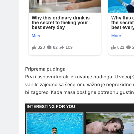
Priprema pudinga
Prvi i osnovni korak je kuvanje pudinga. U većoj 
vanile zajedno sa šećerom. Važno je neprekidno m
bi zagoreo. Kada masa dostigne potrebnu gustinu