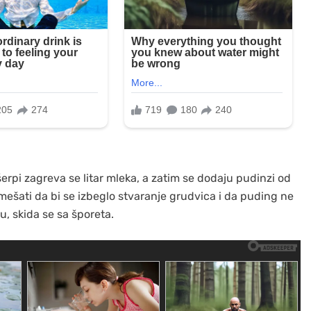
šerpi zagreva se litar mleka, a zatim se dodaju pudinzi od
ešati da bi se izbeglo stvaranje grudvica i da puding ne
, skida se sa šporeta.