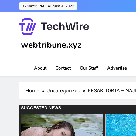
Skip
12:04:58 PM
August 4, 2026
to
content
webtribune.xyz
About
Contact
Our Staff
Advertise
Home
Uncategorized
PESAK T0RTA – NA